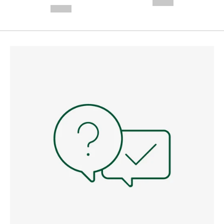
--,-- €
--,-- €