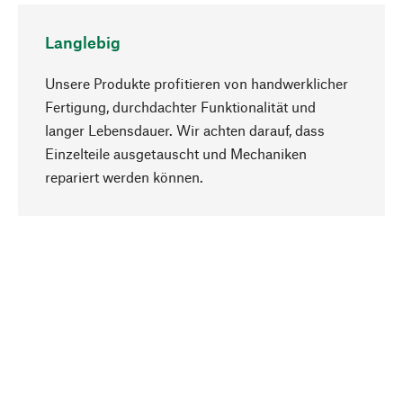
Langlebig
Unsere Produkte profitieren von handwerklicher
Fertigung, durchdachter Funktionalität und
langer Lebensdauer. Wir achten darauf, dass
Einzelteile ausgetauscht und Mechaniken
Nach oben
repariert werden können.
Bewusst
Nachhaltigkeit steht im Fokus unserer
Produktauswahl. Wir setzen auf natürliche
Inhaltsstoffe und Materialien, die gepflegt werden
können, sowie auf eine ressourcenschonende