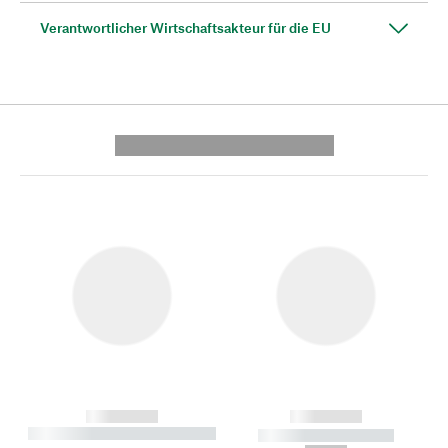
Verantwortlicher Wirtschaftsakteur für die EU
---------- --------------
------------
------------
----------- ----------- --------
----------- -----------
---