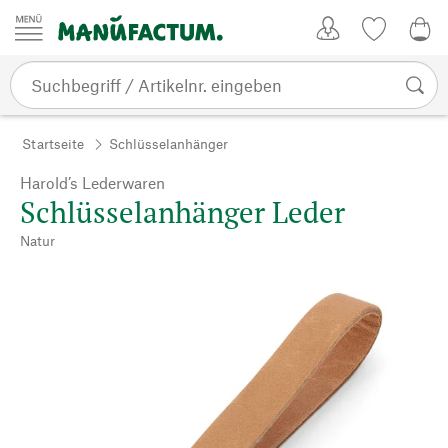
Zum Inhalt springen
Kundenkonto
Merkliste
0,0
Startseite
Schlüsselanhänger
Harold’s Lederwaren
Schlüsselanhänger Leder
Natur