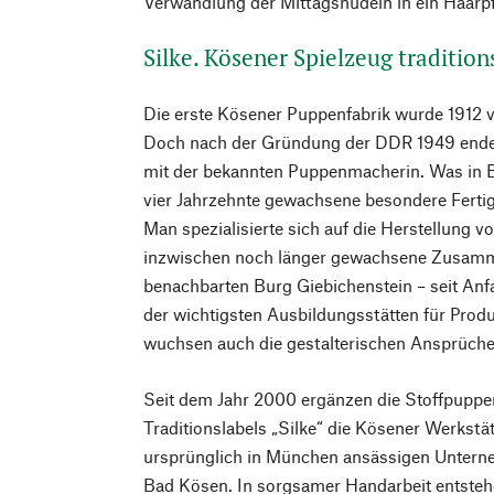
Verwandlung der Mittagsnudeln in ein Haarpf
Silke. Kösener Spielzeug tradition
Die erste Kösener Puppenfabrik wurde 1912 
Doch nach der Gründung der DDR 1949 ende
mit der bekannten Puppenmacherin. Was in B
vier Jahrzehnte gewachsene besondere Fert
Man spezialisierte sich auf die Herstellung v
inzwischen noch länger gewachsene Zusamm
benachbarten Burg Giebichenstein – seit Anf
der wichtigsten Ausbildungsstätten für Prod
wuchsen auch die gestalterischen Ansprüche 
Seit dem Jahr 2000 ergänzen die Stoffpuppen
Traditionslabels „Silke“ die Kösener Werkstä
ursprünglich in München ansässigen Untern
Bad Kösen. In sorgsamer Handarbeit entstehe