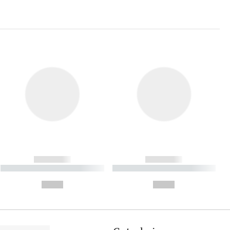
------------
------------
----------- ----------- ----------
----------- ----------- ----------
- -----------
-
--,-- €
--,-- €