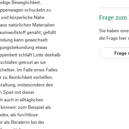
idige Beweglichkeit.
 Puppenwagen schuckeln zu
Frage zum
e und körperliche Nähe
 aus natürlichen Materialien
Sie haben ein
umwollstoff genäht; gefüllt
die Frage hier
leidung kann gewechselt
eigungsbekundung etwas
Frage 
uppenbett schläft Lotte deshalb
schlafen getrost an sie
eltier. Im Falle eines Falles
zu Reinlichkeit verhelfen.
staltung, insbesondere des
m Spiel mit dieser
h auch in alltäglichen
u können: zum Beispiel als
des, als furchtlose
 als Beraterin bei der