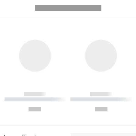
---------- --------------
------------
------------
----------- ----------- ----------
----------- ----------- ----------
-
-
--,-- €
--,-- €