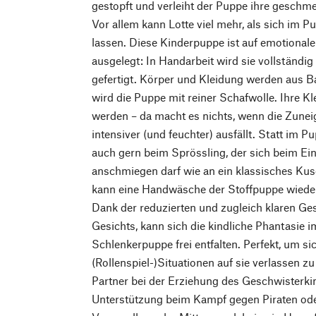
gestopft und verleiht der Puppe ihre geschme
Vor allem kann Lotte viel mehr, als sich im
lassen. Diese Kinderpuppe ist auf emotional
ausgelegt: In Handarbeit wird sie vollständig
gefertigt. Körper und Kleidung werden aus Ba
wird die Puppe mit reiner Schafwolle. Ihre K
werden – da macht es nichts, wenn die Zun
intensiver (und feuchter) ausfällt. Statt im P
auch gern beim Sprössling, der sich beim Ein
anschmiegen darf wie an ein klassisches Kusch
kann eine Handwäsche der Stoffpuppe wieder 
Dank der reduzierten und zugleich klaren Ge
Gesichts, kann sich die kindliche Phantasie i
Schlenkerpuppe frei entfalten. Perfekt, um sic
(Rollenspiel-)Situationen auf sie verlassen z
Partner bei der Erziehung des Geschwisterkin
Unterstützung beim Kampf gegen Piraten oder