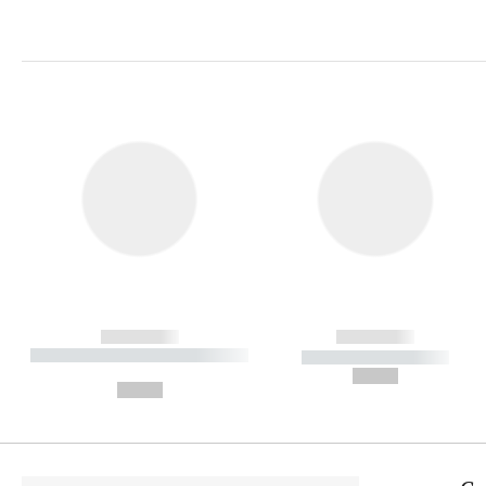
------------
------------
----------- ----------- ----------
----------- -----------
-
--,-- €
--,-- €