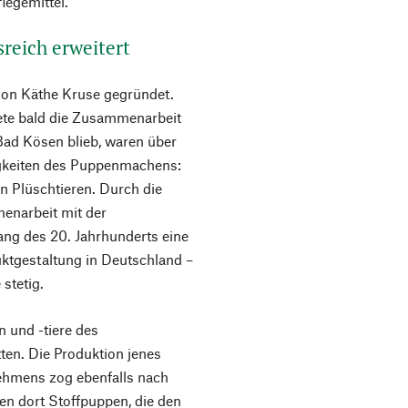
legemittel.
sreich erweitert
von Käthe Kruse gegründet.
te bald die Zusammenarbeit
ad Kösen blieb, waren über
igkeiten des Puppenmachens:
on Plüschtieren. Durch die
enarbeit mit der
ang des 20. Jahrhunderts eine
uktgestaltung in Deutschland –
stetig.
 und -tiere des
tten. Die Produktion jenes
ehmens zog ebenfalls nach
n dort Stoffpuppen, die den