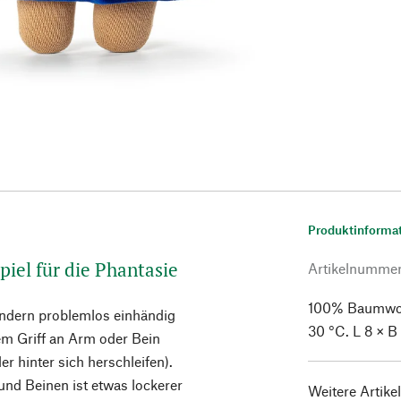
Produktinforma
piel für die Phantasie
Artikelnumme
100% Baumwoll
dern problemlos einhändig
30 °C. L 8 × B
tem Griff an Arm oder Bein
er hinter sich herschleifen).
d Beinen ist etwas lockerer
Weitere Artike