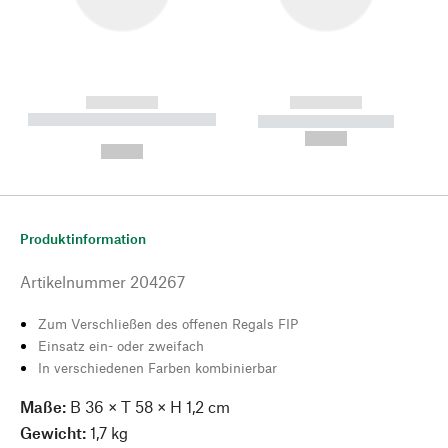
------------
------------
----------- ----------- --------
----------- -----------
---
--,-- €
--,-- €
Produktinformation
Artikelnummer
204267
Zum Verschließen des offenen Regals FIP
Einsatz ein- oder zweifach
In verschiedenen Farben kombinierbar
Maße:
B 36 × T 58 × H 1,2 cm
Gewicht:
1,7 kg