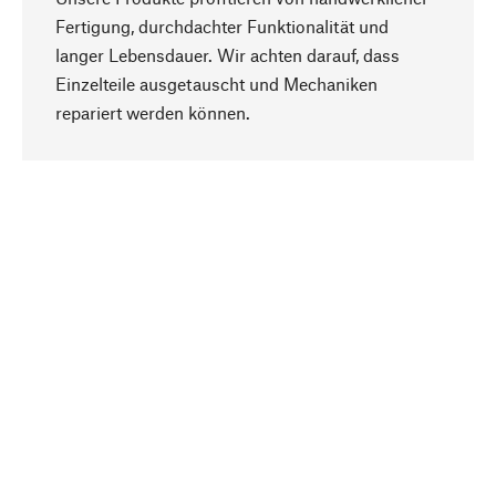
Fertigung, durchdachter Funktionalität und
langer Lebensdauer. Wir achten darauf, dass
Einzelteile ausgetauscht und Mechaniken
Nach oben
repariert werden können.
Bewusst
Nachhaltigkeit steht im Fokus unserer
Produktauswahl. Wir setzen auf natürliche
Inhaltsstoffe und Materialien, die gepflegt werden
können, sowie auf eine ressourcenschonende
und sozialverträgliche Produktion.