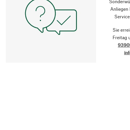
Sonderwün
Anliegen
Service
Sie erre
Freitag
9390
in