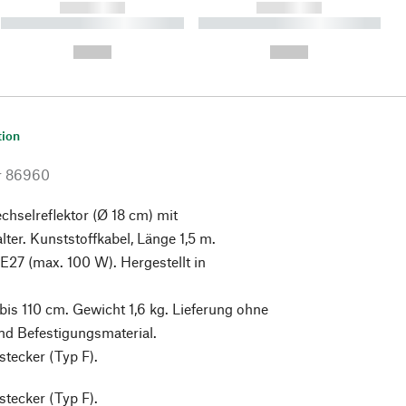
------------
------------
----------- ----------- ----------
----------- ----------- ----------
- -----------
-
--,-- €
--,-- €
tion
r
86960
hselreflektor (Ø 18 cm) mit
lter. Kunststoffkabel, Länge 1,5 m.
E27 (max. 100 W). Hergestellt in
is 110 cm. Gewicht 1,6 kg. Lieferung ohne
nd Befestigungsmaterial.
tecker (Typ F).
tecker (Typ F).