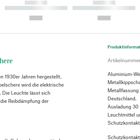
------------
------------
----------- ----------- ----------
----------- ----------- ----------
-
-
--,-- €
--,-- €
Produktinforma
chere
Artikelnumme
Aluminium-Wec
en 1930er Jahren hergestellt.
Metallkippscha
lschere wird die elektrische
Metallfassung 
 Die Leuchte lässt sich
Deutschland.
 die Reibdämpfung der
Ausladung 30 b
Leuchtmittel u
Schutzkontakts
Schutzkontakts