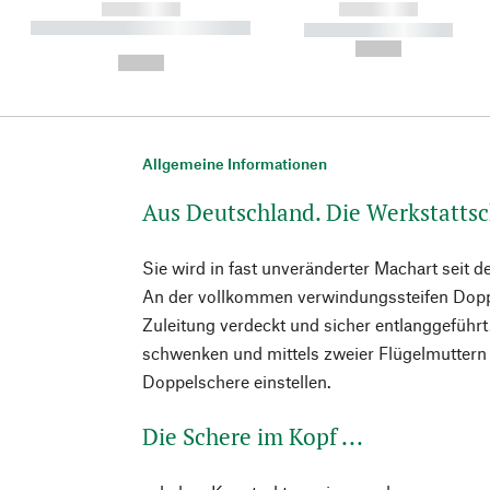
------------
------------
----------- ----------- ----------
----------- -----------
-
--,-- €
--,-- €
Allgemeine Informationen
Aus Deutschland. Die Werkstatts
Sie wird in fast unveränderter Machart seit d
An der vollkommen verwindungssteifen Doppe
Zuleitung verdeckt und sicher entlanggeführt.
schwenken und mittels zweier Flügelmuttern
Doppelschere einstellen.
Die Schere im Kopf ...