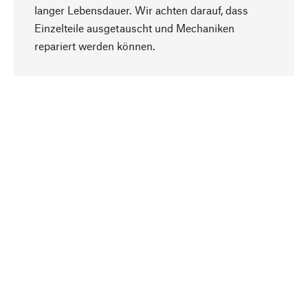
langer Lebensdauer. Wir achten darauf, dass
Einzelteile ausgetauscht und Mechaniken
Nach oben
repariert werden können.
Bewusst
Nachhaltigkeit steht im Fokus unserer
Produktauswahl. Wir setzen auf natürliche
Inhaltsstoffe und Materialien, die gepflegt werden
können, sowie auf eine ressourcenschonende
und sozialverträgliche Produktion.
Ausgewählt