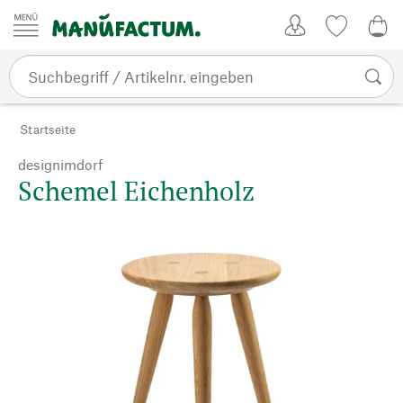
Zum Inhalt springen
Kundenkonto
Merkliste
0,0
Startseite
designimdorf
Schemel Eichenholz