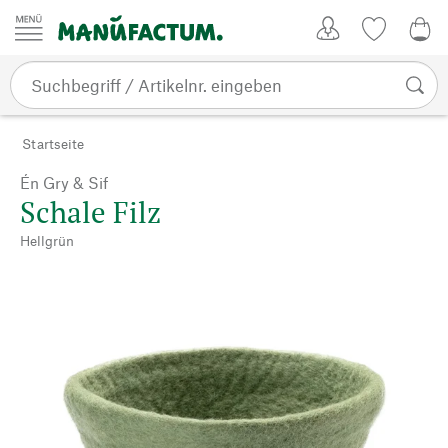
Zum Inhalt springen
Kundenkonto
Merkliste
0,0
Startseite
Én Gry & Sif
Schale Filz
Hellgrün