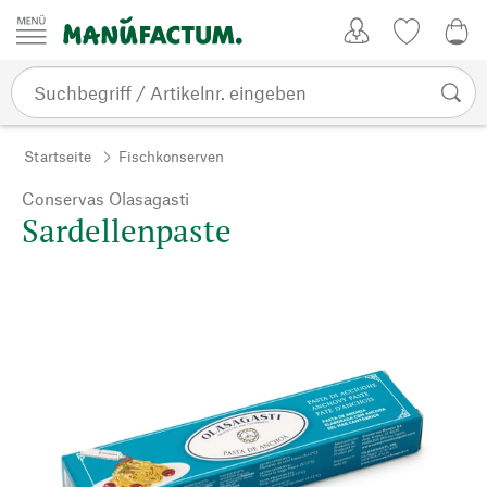
Zum Inhalt springen
Kundenkonto
Merkliste
0,0
Startseite
Fischkonserven
Conservas Olasagasti
Sardellenpaste