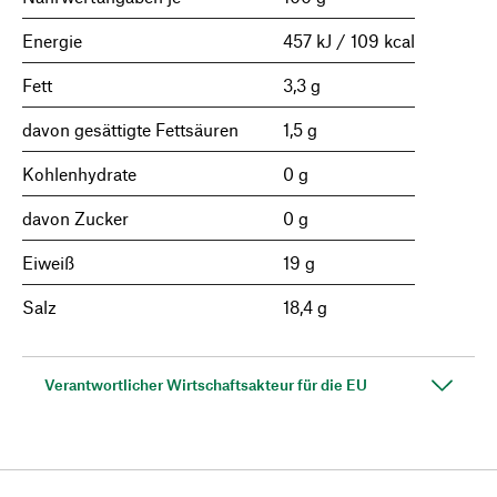
Energie
457 kJ / 109 kcal
Fett
3,3 g
davon gesättigte Fettsäuren
1,5 g
Kohlenhydrate
0 g
davon Zucker
0 g
Eiweiß
19 g
Salz
18,4 g
Verantwortlicher Wirtschaftsakteur für die EU