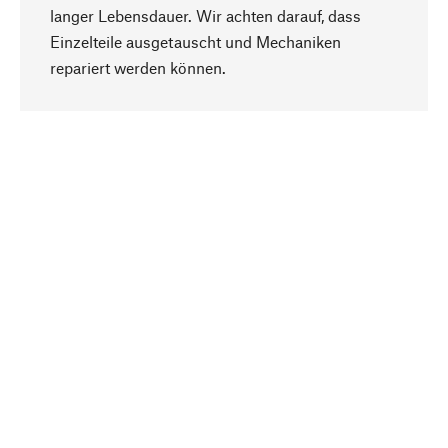
langer Lebensdauer. Wir achten darauf, dass
Einzelteile ausgetauscht und Mechaniken
Nach oben
repariert werden können.
Bewusst
Nachhaltigkeit steht im Fokus unserer
Produktauswahl. Wir setzen auf natürliche
Inhaltsstoffe und Materialien, die gepflegt werden
können, sowie auf eine ressourcenschonende
und sozialverträgliche Produktion.
Ausgewählt