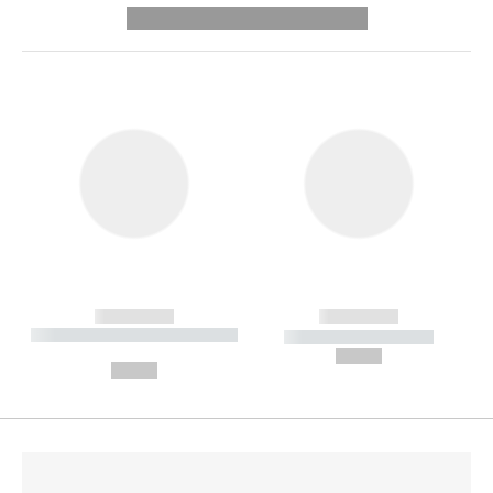
---------- --------------
------------
------------
----------- ----------- --------
----------- -----------
---
--,-- €
--,-- €