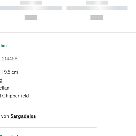
------------
------------
----------- ----------- ----------
----------- ----------- ----------
- -----------
-
--,-- €
--,-- €
tion
r
214458
H 9,5 cm
g
ellan
 Chipperfield
l von
Sargadelos