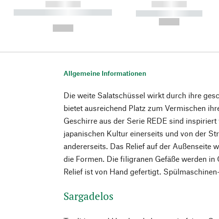
------------
------------
----------- ----------- ----------
----------- -----------
-
--,-- €
--,-- €
Allgemeine Informationen
Die weite Salatschüssel wirkt durch ihre ge
bietet ausreichend Platz zum Vermischen ihr
Geschirre aus der Serie REDE sind inspiriert
japanischen Kultur einerseits und von der St
andererseits. Das Relief auf der Außenseite w
die Formen. Die filigranen Gefäße werden in G
Relief ist von Hand gefertigt. Spülmaschine
Sargadelos