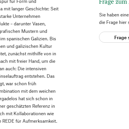
Frage zum
espür für Form und
a mit langer Geschichte: Seit
Sie haben ein
 starke Unternehmen
die Frage hier
ukte – darunter Vasen,
 grafischen Mustern und
Frage 
 im spanischen Galizien. Bis
hen und galizischen Kultur
t, zunächst mithilfe von in
ach mit freier Hand, um die
an auch: Die intensiven
inselauftrag entstehen. Das
ägt, war schon früh
mbination mit dem weichen
rgadelos hat sich schon in
er geschätzten Referenz in
ch mit Kollaborationen wie
ie REDE für Aufmerksamkeit.