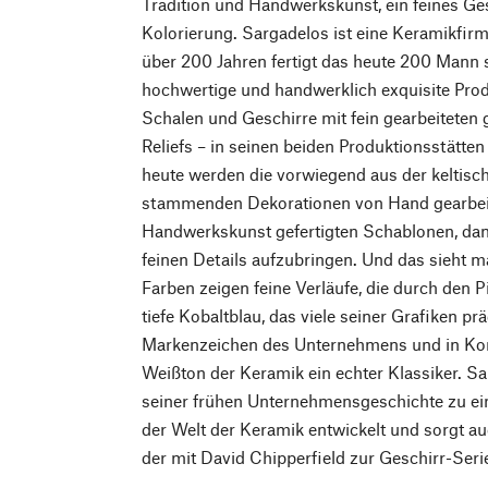
Tradition und Handwerkskunst, ein feines G
Kolorierung. Sargadelos ist eine Keramikfirm
über 200 Jahren fertigt das heute 200 Mann
hochwertige und handwerklich exquisite Prod
Schalen und Geschirre mit fein gearbeiteten
Reliefs – in seinen beiden Produktionsstätten
heute werden die vorwiegend aus der keltisc
stammenden Dekorationen von Hand gearbeite
Handwerkskunst gefertigten Schablonen, dan
feinen Details aufzubringen. Und das sieht m
Farben zeigen feine Verläufe, die durch den P
tiefe Kobaltblau, das viele seiner Grafiken pr
Markenzeichen des Unternehmens und in Ko
Weißton der Keramik ein echter Klassiker. Sa
seiner frühen Unternehmensgeschichte zu ein
der Welt der Keramik entwickelt und sorgt au
der mit David Chipperfield zur Geschirr-Ser