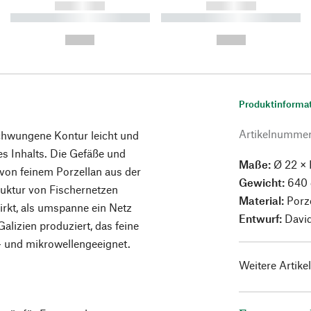
------------
------------
----------- ----------- ----------
----------- ----------- ----------
-
-
--,-- €
--,-- €
Produktinforma
Artikelnumme
schwungene Kontur leicht und
es Inhalts. Die Gefäße und
Maße:
Ø 22 × 
 von feinem Porzellan aus der
Gewicht:
640 
ruktur von Fischernetzen
Material:
Porz
irkt, als umspanne ein Netz
Entwurf:
David
alizien produziert, das feine
n- und mikrowellengeeignet.
Weitere Artike