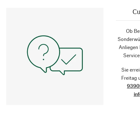
Cu
Ob Ber
Sonderwün
Anliegen
Service
Sie erre
Freitag
9390
in