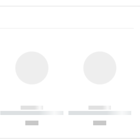
------------
------------
----------- ----------- ----------
----------- ----------- ----------
- -----------
-
--,-- €
--,-- €