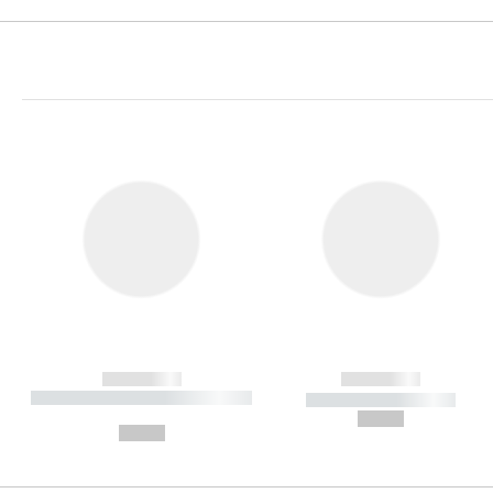
------------
------------
----------- ----------- ----------
----------- -----------
-
--,-- €
--,-- €