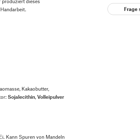
 produziert dieses
Frage 
 Handarbeit.
aomasse, Kakaobutter,
tor:
Sojalecithin
,
Volleipulver
d Ei. Kann Spuren von Mandeln