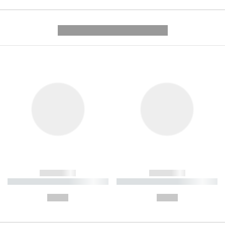
---------- --------------
------------
------------
----------- ----------- ----------
----------- ----------- ----------
-
-
--,-- €
--,-- €