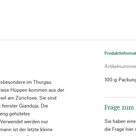
Produktinforma
t
Artikelnumme
100-g-Packun
insbesondere im Thurgau
. Diese Hüppen kommen aus der
il am Zürichsee. Sie sind
 feinster Gianduja. Die
Frage zum
treng gehütetes
Sie haben ein
n: Verwendet werden nur
die Frage hier
mann ist der letzte kleine