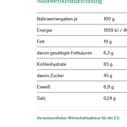
Nährwertkennzeichnung
Nährwertangaben je
100 g
Energie
1959 kJ / 4
Fett
19 g
davon gesättigte Fettsäuren
6,3 g
Kohlenhydrate
65 g
davon Zucker
45 g
Eiweiß
6,9 g
Salz
0,24 g
Verantwortlicher Wirtschaftsakteur für die EU