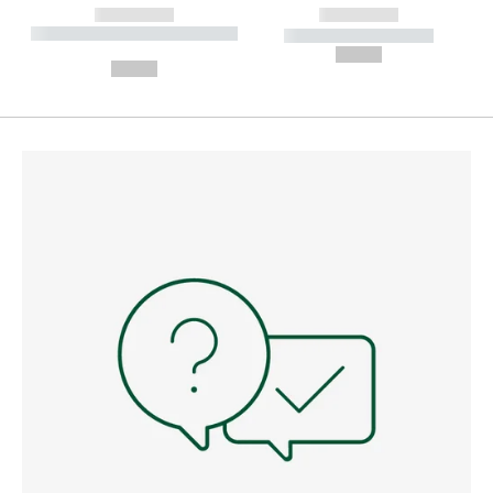
------------
------------
----------- ----------- --------
----------- -----------
---
--,-- €
--,-- €