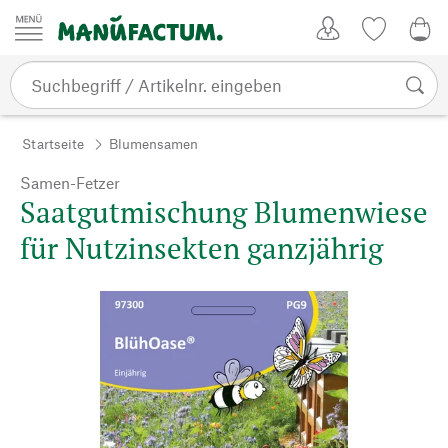
Zum Inhalt springen
Kundenkonto
Merkliste
0,0
Startseite
Blumensamen
Samen-Fetzer
Saatgutmischung Blumenwiese
für Nutzinsekten ganzjährig