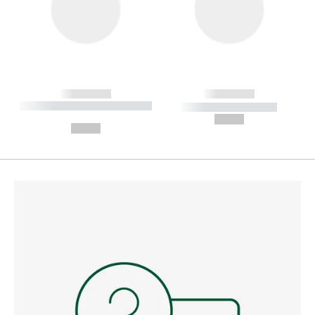
------------
------------
----------- ----------- --------
----------- -----------
---
--,-- €
--,-- €