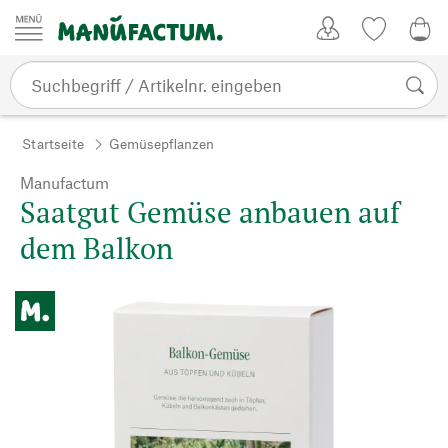
Zum Inhalt springen
Kundenkonto
Merkliste
0,0
Startseite
Gemüsepflanzen
Manufactum
Saatgut Gemüse anbauen auf
dem Balkon