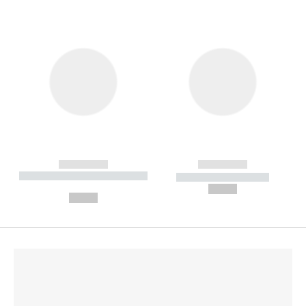
------------
------------
----------- ----------- --------
----------- -----------
---
--,-- €
--,-- €