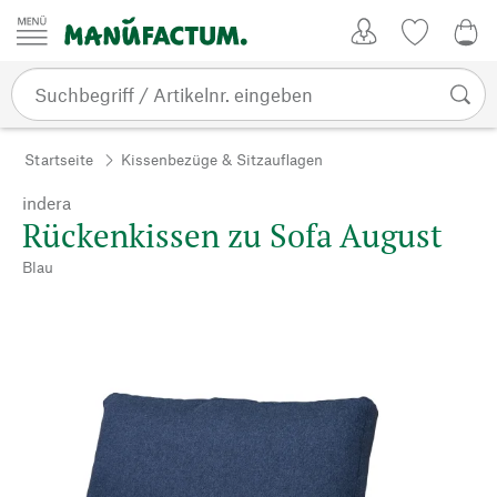
Zum Inhalt springen
Kundenkonto
Merkliste
0,0
Startseite
Kissenbezüge & Sitzauflagen
indera
Rückenkissen zu Sofa August
Blau