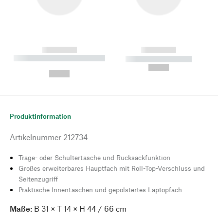
------------
------------
----------- ----------- --------
----------- -----------
---
--,-- €
--,-- €
Produktinformation
Artikelnummer
212734
Trage- oder Schultertasche und Rucksackfunktion
Großes erweiterbares Hauptfach mit Roll-Top-Verschluss und
Seitenzugriff
Praktische Innentaschen und gepolstertes Laptopfach
Maße:
B 31 × T 14 × H 44 / 66 cm