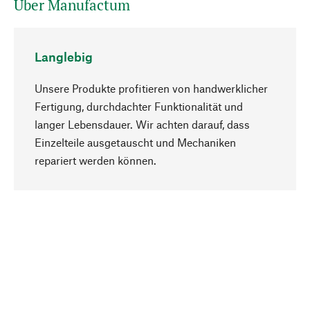
Über Manufactum
Langlebig
Unsere Produkte profitieren von handwerklicher
Fertigung, durchdachter Funktionalität und
langer Lebensdauer. Wir achten darauf, dass
Einzelteile ausgetauscht und Mechaniken
Nach oben
repariert werden können.
Bewusst
Nachhaltigkeit steht im Fokus unserer
Produktauswahl. Wir setzen auf natürliche
Inhaltsstoffe und Materialien, die gepflegt werden