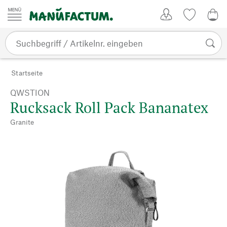
Zum Inhalt springen
Kundenkonto
Merkliste
0,0
Startseite
QWSTION
Rucksack Roll Pack Bananatex
Granite