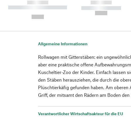
------------
------------
----------- ----------- ----------
----------- -----------
-
--,-- €
--,-- €
Allgemeine Informationen
Rollwagen mit Gitterstäben: ein ungewöhnli
aber eine praktische offene Aufbewahrungsmö
Kuscheltier-Zoo der Kinder. Einfach lassen s
den Stäben herausziehen, die durch die obe
Plüschtierkäfig gefunden haben. Am oberen A
Griff, der mitsamt den Rädern am Boden de
Verantwortlicher Wirtschaftsakteur für die EU