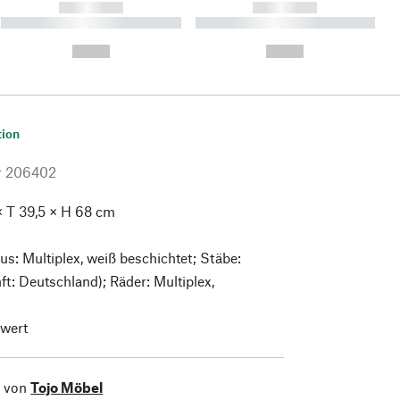
------------
------------
----------- ----------- ----------
----------- ----------- ----------
- -----------
-
--,-- €
--,-- €
tion
r
206402
× T 39,5 × H 68 cm
us: Multiplex, weiß beschichtet; Stäbe:
t: Deutschland); Räder: Multiplex,
wert
l von
Tojo Möbel