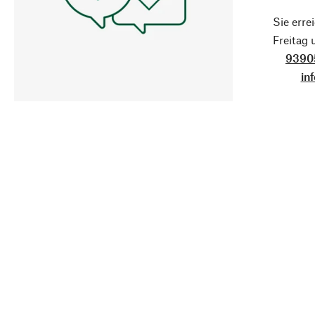
Sie erre
Freitag
9390
in