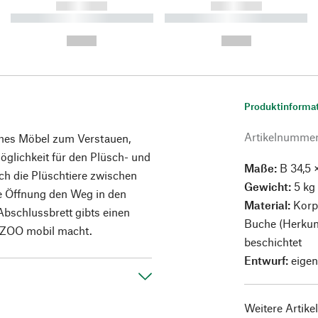
------------
------------
----------- ----------- ----------
----------- ----------- ----------
-
-
--,-- €
--,-- €
Produktinforma
Artikelnumme
ches Möbel zum Verstauen,
glichkeit für den Plüsch- und
Maße:
B 34,5 
ich die Plüschtiere zwischen
Gewicht:
5 kg
re Öffnung den Weg in den
Material:
Korp
bschlussbrett gibts einen
Buche (Herkunf
n ZOO mobil macht.
beschichtet
Entwurf:
eigen
Weitere Artike