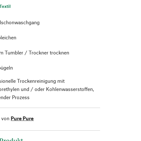
Textil
alschonwaschgang
bleichen
im Tumbler / Trockner trocknen
bügeln
sionelle Trockenreinigung mit
orethylen und / oder Kohlenwasserstoffen,
nder Prozess
l von
Pure Pure
 Produkt