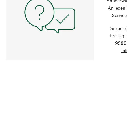
Sonderwün
Anliegen
Service
Sie erre
Freitag
9390
in