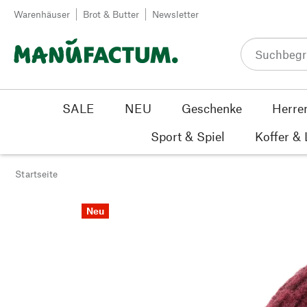
Zum Inhalt springen
Warenhäuser
Brot & Butter
Newsletter
SALE
NEU
Geschenke
Herre
Sport & Spiel
Koffer &
Startseite
Neu