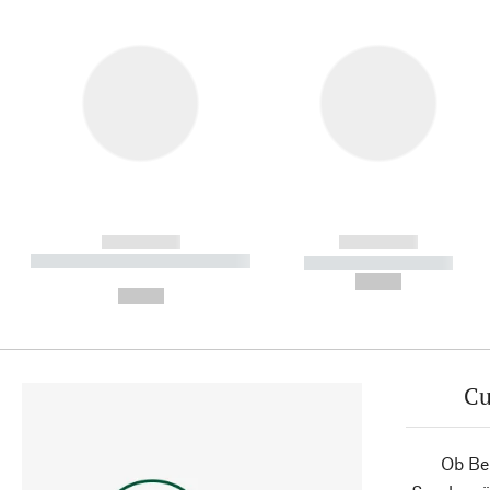
------------
------------
----------- ----------- ----------
----------- -----------
-
--,-- €
--,-- €
Cu
Ob Ber