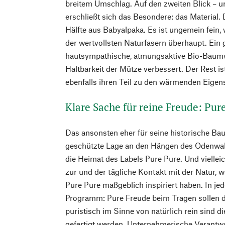
breitem Umschlag. Auf den zweiten Blick – u
erschließt sich das Besondere: das Material.
Hälfte aus Babyalpaka. Es ist ungemein fein
der wertvollsten Naturfasern überhaupt. Ein gu
hautsympathische, atmungsaktive Bio-Baumwo
Haltbarkeit der Mütze verbessert. Der Rest is
ebenfalls ihren Teil zu den wärmenden Eigens
Klare Sache für reine Freude: Pur
Das ansonsten eher für seine historische Ba
geschützte Lage an den Hängen des Odenwal
die Heimat des Labels Pure Pure. Und vielleic
zur und der tägliche Kontakt mit der Natur, 
Pure Pure maßgeblich inspiriert haben. In je
Programm: Pure Freude beim Tragen sollen d
puristisch im Sinne von natürlich rein sind di
gefertigt werden. Unternehmerische Verantw