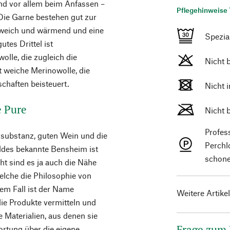
nd vor allem beim Anfassen –
Pflegehinweise 
 Die Garne bestehen gut zur
, weich und wärmend und eine
Spezi
tes Drittel ist
lle, die zugleich die
Nicht 
t weiche Merinowolle, die
chaften beisteuert.
Nicht 
e Pure
Nicht 
Profes
usubstanz, guten Wein und die
Perchl
des bekannte Bensheim ist
schone
ht sind es ja auch die Nähe
welche die Philosophie von
dem Fall ist der Name
Weitere Artike
ie Produkte vermitteln und
e Materialien, aus denen sie
Frage zum
ortung über die eigene