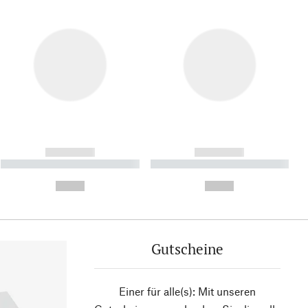
------------
------------
----------- ----------- ----------
----------- ----------- ----------
- -----------
-
--,-- €
--,-- €
Gutscheine
Einer für alle(s): Mit unseren