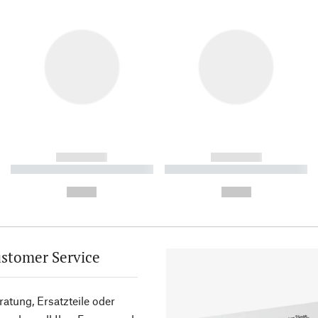
------------
------------
----------- ----------- ----------
----------- ----------- ----------
-
-
--,-- €
--,-- €
stomer Service
atung, Ersatzteile oder