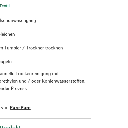
Textil
alschonwaschgang
bleichen
im Tumbler / Trockner trocknen
bügeln
sionelle Trockenreinigung mit
orethylen und / oder Kohlenwasserstoffen,
nder Prozess
l von
Pure Pure
 Produkt