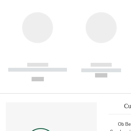
------------
------------
----------- ----------- ----------
----------- -----------
-
--,-- €
--,-- €
Cu
Ob Ber