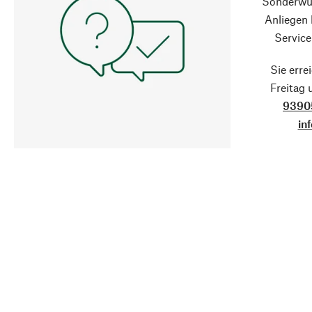
Sonderwün
Anliegen
Service
Sie erre
Freitag
9390
in