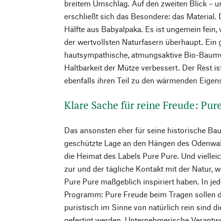
breitem Umschlag. Auf den zweiten Blick – u
erschließt sich das Besondere: das Material.
Hälfte aus Babyalpaka. Es ist ungemein fein
der wertvollsten Naturfasern überhaupt. Ein gu
hautsympathische, atmungsaktive Bio-Baumwo
Haltbarkeit der Mütze verbessert. Der Rest is
ebenfalls ihren Teil zu den wärmenden Eigens
Klare Sache für reine Freude: Pur
Das ansonsten eher für seine historische Ba
geschützte Lage an den Hängen des Odenwal
die Heimat des Labels Pure Pure. Und vielleic
zur und der tägliche Kontakt mit der Natur, 
Pure Pure maßgeblich inspiriert haben. In je
Programm: Pure Freude beim Tragen sollen d
puristisch im Sinne von natürlich rein sind di
gefertigt werden. Unternehmerische Verantw