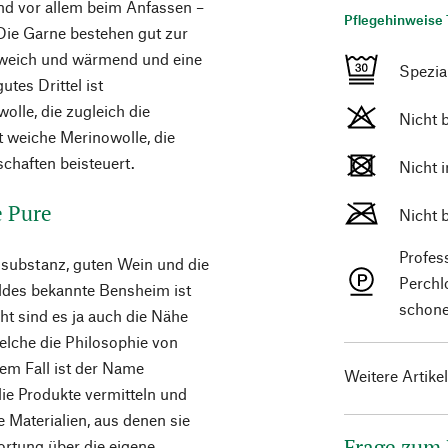
nd vor allem beim Anfassen –
Pflegehinweise 
 Die Garne bestehen gut zur
, weich und wärmend und eine
Spezi
tes Drittel ist
lle, die zugleich die
Nicht 
t weiche Merinowolle, die
chaften beisteuert.
Nicht 
e Pure
Nicht 
Profes
usubstanz, guten Wein und die
Perchl
des bekannte Bensheim ist
schone
ht sind es ja auch die Nähe
welche die Philosophie von
dem Fall ist der Name
Weitere Artike
ie Produkte vermitteln und
e Materialien, aus denen sie
Frage zum
ortung über die eigene