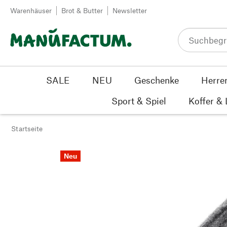
Zum Inhalt springen
Warenhäuser
Brot & Butter
Newsletter
SALE
NEU
Geschenke
Herre
Sport & Spiel
Koffer &
Startseite
Neu