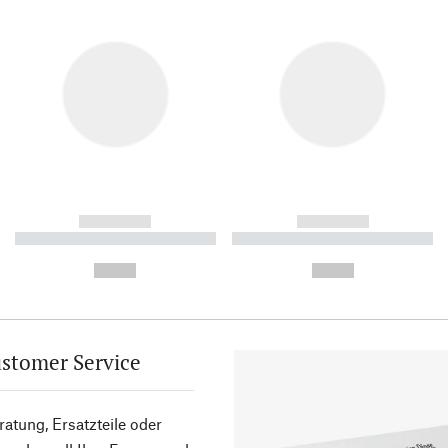
------------
------------
----------- ----------- ----------
----------- ----------- ----------
-
-
--,-- €
--,-- €
stomer Service
atung, Ersatzteile oder