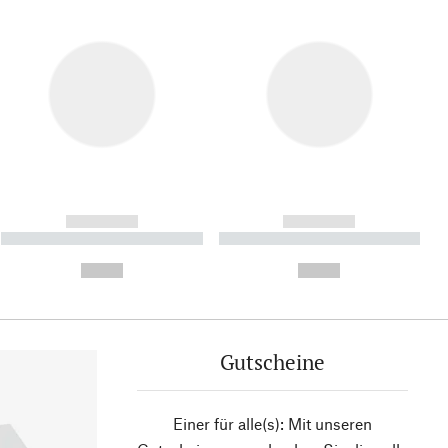
------------
------------
----------- ----------- ----------
----------- ----------- ----------
- -----------
-
--,-- €
--,-- €
Gutscheine
Einer für alle(s): Mit unseren