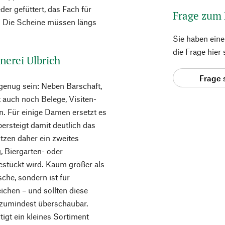
er gefüttert, das Fach für
Frage zum
e. Die Scheine müssen längs
Sie haben ein
die Frage hier
nerei Ulbrich
Frage 
genug sein: Neben Barschaft,
 auch noch Belege, Visiten-
n. Für einige Damen ersetzt es
rsteigt damit deutlich das
tzen daher ein zweites
, Biergarten- oder
estückt wird. Kaum größer als
sche, sondern ist für
ichen – und sollten diese
t zumindest überschaubar.
tigt ein kleines Sortiment