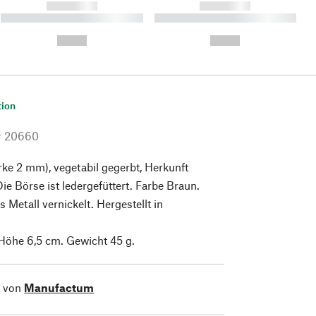
------------
------------
----------- ----------- ----------
----------- ----------- ----------
- -----------
-
--,-- €
--,-- €
tion
r
20660
rke 2 mm), vegetabil gegerbt, Herkunft
ie Börse ist ledergefüttert. Farbe Braun.
 Metall vernickelt. Hergestellt in
 Höhe 6,5 cm. Gewicht 45 g.
l von
Manufactum