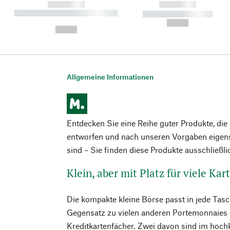
------------
------------
----------- ----------- ----------
----------- -----------
-
--,-- €
--,-- €
Allgemeine Informationen
Entdecken Sie eine Reihe guter Produkte, di
entworfen und nach unseren Vorgaben eigens
sind – Sie finden diese Produkte ausschließl
Klein, aber mit Platz für viele Kar
Die kompakte kleine Börse passt in jede Tas
Gegensatz zu vielen anderen Portemonnaies d
Kreditkartenfächer. Zwei davon sind im hochk