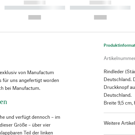
------------
------------
----------- ----------- ----------
----------- ----------- ----------
-
-
--,-- €
--,-- €
Produktinforma
Artikelnumme
Rindleder (Stä
e exklusiv von Manufactum
Deutschland. D
 für uns angefertigt worden
Druckknopf aus
ich bei Manufactum.
Deutschland.
ten
Breite 9,5 cm,
che und verfügt dennoch – im
Weitere Artike
ieser Größe – über vier
lappbaren Teil der linken