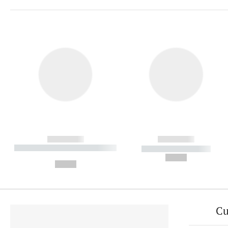
------------
------------
----------- ----------- ----------
----------- -----------
-
--,-- €
--,-- €
Cu