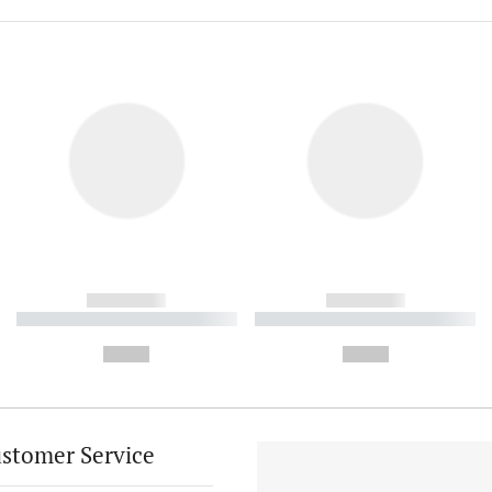
------------
------------
----------- ----------- ----------
----------- ----------- ----------
-
-
--,-- €
--,-- €
stomer Service