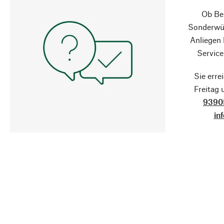
Ob Ber
Sonderwün
Anliegen
Service
Sie erre
Freitag
9390
in