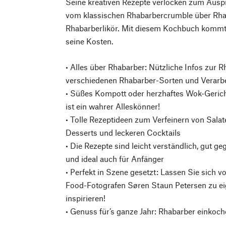
Seine kreativen Rezepte verlocken zum Ausp
vom klassischen Rhabarbercrumble über Rha
Rhabarberlikör. Mit diesem Kochbuch kommt
seine Kosten.
• Alles über Rhabarber: Nützliche Infos zur 
verschiedenen Rhabarber-Sorten und Verarb
• Süßes Kompott oder herzhaftes Wok-Geric
ist ein wahrer Alleskönner!
• Tolle Rezeptideen zum Verfeinern von Salat
Desserts und leckeren Cocktails
• Die Rezepte sind leicht verständlich, gut geg
und ideal auch für Anfänger
• Perfekt in Szene gesetzt: Lassen Sie sich v
Food-Fotografen Søren Staun Petersen zu e
inspirieren!
• Genuss für’s ganze Jahr: Rhabarber einkoc