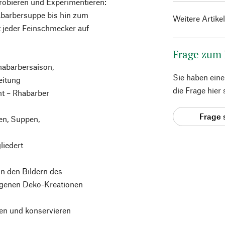
robieren und Experimentieren:
barbersuppe bis hin zum
Weitere Artike
 jeder Feinschmecker auf
Frage zum
Rhabarbersaison,
Sie haben ein
eitung
die Frage hier
ht – Rhabarber
Frage 
en, Suppen,
liedert
on den Bildern des
igenen Deko-Kreationen
hen und konservieren