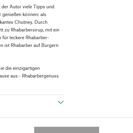
t der Autor viele Tipps und
r genießen können: als
ikantes Chutney. Durch
 zu Rhabarbersirup, mit ein
 für leckere Rhabarber-
ren ist Rhabarber auf Burgern
e die einzigartigen
hause aus - Rhabarbergenuss
---------- --------------