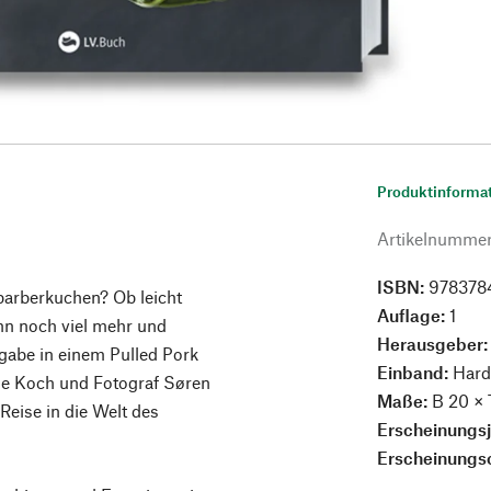
Produktinforma
Artikelnumme
ISBN:
978378
barberkuchen? Ob leicht
Auflage:
1
nn noch viel mehr und
Herausgeber
ugabe in einem Pulled Pork
Einband:
Hard
che Koch und Fotograf Søren
Maße:
B 20 × 
 Reise in die Welt des
Erscheinungs
Erscheinungs