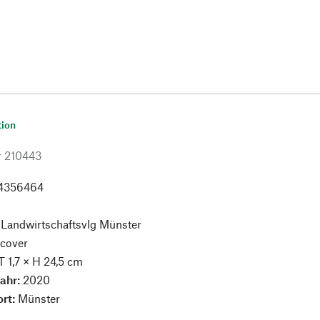
tion
r
210443
4356464
:
Landwirtschaftsvlg Münster
cover
T 1,7 × H 24,5 cm
jahr:
2020
ort:
Münster