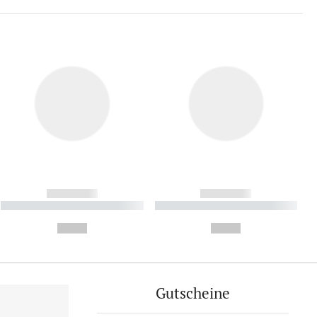
------------
------------
----------- ----------- ----------
----------- ----------- ----------
- -----------
-
--,-- €
--,-- €
Gutscheine