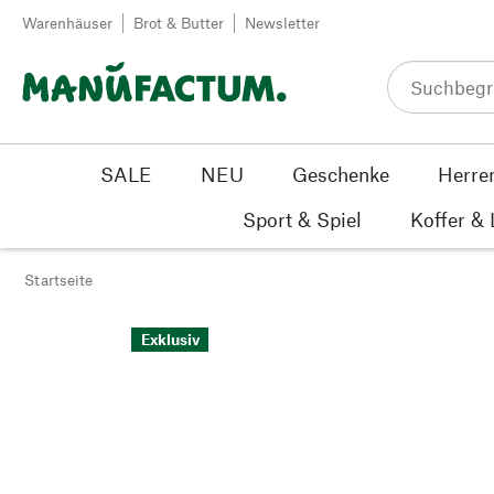
Zum Inhalt springen
Warenhäuser
Brot & Butter
Newsletter
SALE
NEU
Geschenke
Herre
Sport & Spiel
Koffer &
Startseite
Exklusiv