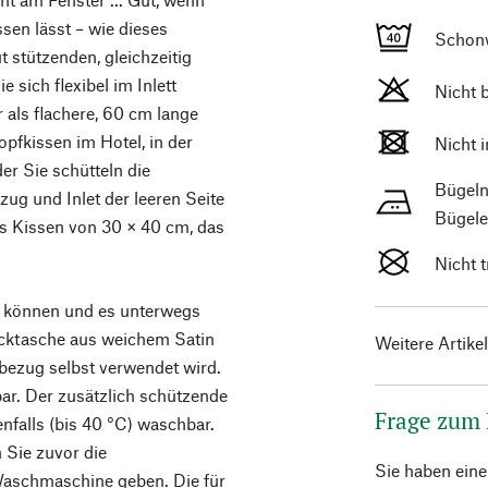
sen lässt – wie dieses
Schon
t stützenden, gleichzeitig
e sich flexibel im Inlett
Nicht 
 als flachere, 60 cm lange
opfkissen im Hotel, in der
Nicht 
r Sie schütteln die
Bügeln
zug und Inlet der leeren Seite
Bügele
es Kissen von 30 × 40 cm, das
Nicht 
n können und es unterwegs
acktasche aus weichem Satin
Weitere Artike
bezug selbst verwendet wird.
ar. Der zusätzlich schützende
Frage zum
falls (bis 40 °C) waschbar.
 Sie zuvor die
Sie haben ein
Waschmaschine geben. Die für