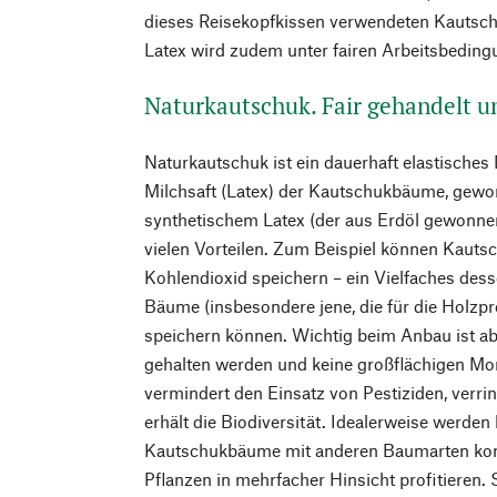
dieses Reisekopfkissen verwendeten Kautschuk
Latex wird zudem unter fairen Arbeitsbedin
Naturkautschuk. Fair gehandelt un
Naturkautschuk ist ein dauerhaft elastisches
Milchsaft (Latex) der Kautschukbäume, gew
synthetischem Latex (der aus Erdöl gewonnen
vielen Vorteilen. Zum Beispiel können Kauts
Kohlendioxid speichern – ein Vielfaches des
Bäume (insbesondere jene, die für die Holzp
speichern können. Wichtig beim Anbau ist abe
gehalten werden und keine großflächigen Mo
vermindert den Einsatz von Pestiziden, verri
erhält die Biodiversität. Idealerweise werde
Kautschukbäume mit anderen Baumarten kom
Pflanzen in mehrfacher Hinsicht profitieren. S