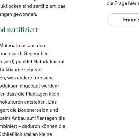
die Frage hier
flocken sind zertifiziert, das
gungen gewonnen.
Frage 
d zertifiziert
 Material, das aus dem
onnen wird. Gegenüber
 wird) punktet Naturlatex mit
chukbäume sehr viel
sen, was andere tropische
roduktion angebaut werden)
r, dass die Plantagen klein
nokulturen entstehen. Das
ngert die Bodenerosion und
n beim Anbau auf Plantagen die
biniert – dadurch können die
chließlich stellen kleine