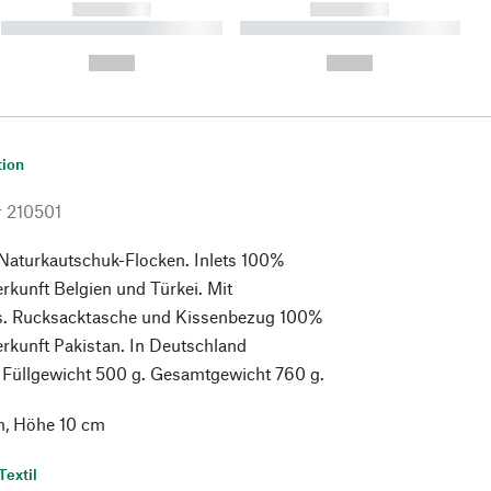
------------
------------
----------- ----------- ----------
----------- ----------- ----------
- -----------
-
--,-- €
--,-- €
tion
r
210501
Naturkautschuk-Flocken. Inlets 100%
kunft Belgien und Türkei. Mit
s. Rucksacktasche und Kissenbezug 100%
rkunft Pakistan. In Deutschland
. Füllgewicht 500 g. Gesamtgewicht 760 g.
m, Höhe 10 cm
Textil