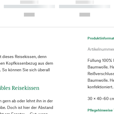
------------
------------
----------- ----------- ----------
----------- ----------- ----------
-
-
--,-- €
--,-- €
Produktinforma
Artikelnumme
 dieses Reisekissen, denn
Füllung 100% 
ichen Kopfkissenbezug aus dem
Baumwolle. Her
. So können Sie sich überall
Reißverschlus
Baumwolle. He
ibles Reisekissen
konfektioniert
30 × 40–60 c
gern ab oder lehnt ihn in der
be. Doch ist hier der Abstand
Pflegehinweise 
cht am Fenster ... Gut, wenn