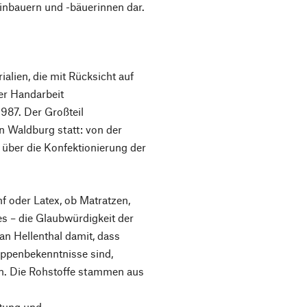
einbauern und -bäuerinnen dar.
ialien, die mit Rücksicht auf
er Handarbeit
1987. Der Großteil
in Waldburg statt: von der
s über die Konfektionierung der
 oder Latex, ob Matratzen,
s – die Glaubwürdigkeit der
ian Hellenthal damit, dass
Lippenbekenntnisse sind,
en. Die Rohstoffe stammen aus
ltung und