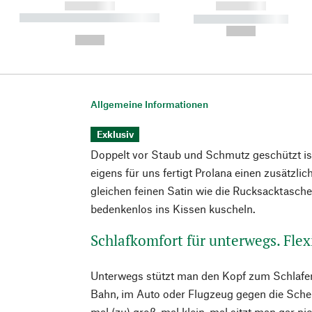
------------
------------
----------- ----------- ----------
----------- -----------
-
--,-- €
--,-- €
Allgemeine Informationen
Exklusiv
Doppelt vor Staub und Schmutz geschützt ist
eigens für uns fertigt Prolana einen zusätzl
gleichen feinen Satin wie die Rucksacktasche
bedenkenlos ins Kissen kuscheln.
Schlafkomfort für unterwegs. Flex
Unterwegs stützt man den Kopf zum Schlafen 
Bahn, im Auto oder Flugzeug gegen die Schei
mal (zu) groß, mal klein, mal sitzt man gar ni