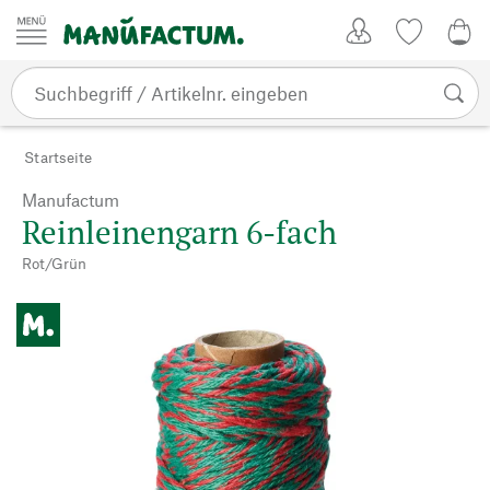
Zum Inhalt springen
Kundenkonto
Merkliste
0,0
Startseite
Manufactum
Reinleinengarn 6-fach
Rot/Grün