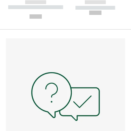
------------
------------
----------- ----------- --------
----------- -----------
---
--,-- €
--,-- €