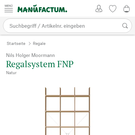
Zum Inhalt springen
Kundenkonto
Merkliste
0,0
Startseite
Regale
Nils Holger Moormann
Regalsystem FNP
Natur