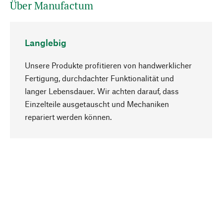
Über Manufactum
Langlebig
Unsere Produkte profitieren von handwerklicher
Fertigung, durchdachter Funktionalität und
langer Lebensdauer. Wir achten darauf, dass
Einzelteile ausgetauscht und Mechaniken
Nach oben
repariert werden können.
Bewusst
Nachhaltigkeit steht im Fokus unserer
Produktauswahl. Wir setzen auf natürliche
Inhaltsstoffe und Materialien, die gepflegt werden