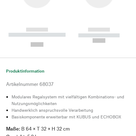
------------
------------
----------- ----------- --------
----------- -----------
---
--,-- €
--,-- €
Produktinformation
Artikelnummer
68037
Modulares Regalsystem mit vielfältigen Kombinations- und
Nutzungsmöglichkeiten
Handwerklich anspruchsvolle Verarbeitung
Basiskomponente erweiterbar mit KUBUS und ECHOBOX
Maße:
B 64 × T 32 × H 32 cm