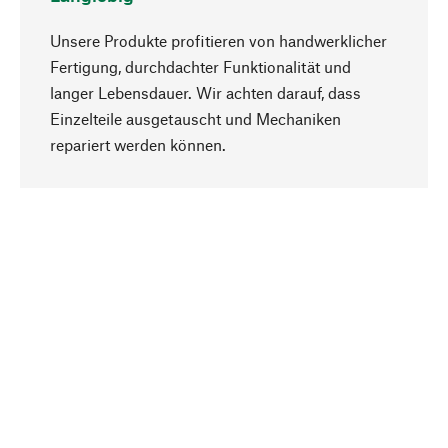
Unsere Produkte profitieren von handwerklicher
Fertigung, durchdachter Funktionalität und
langer Lebensdauer. Wir achten darauf, dass
Einzelteile ausgetauscht und Mechaniken
Nach oben
repariert werden können.
Bewusst
Nachhaltigkeit steht im Fokus unserer
Produktauswahl. Wir setzen auf natürliche
Inhaltsstoffe und Materialien, die gepflegt werden
können, sowie auf eine ressourcenschonende
und sozialverträgliche Produktion.