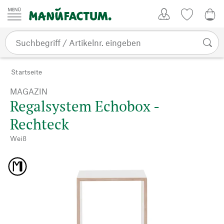
Zum Inhalt springen
Kundenkonto
Merkliste
0,0
Startseite
MAGAZIN
Regalsystem Echobox -
Rechteck
Weiß