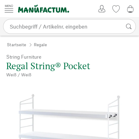
Zum Inhalt springen
Kundenkonto
Merkliste
0,0
Startseite
Regale
String Furniture
Regal String® Pocket
Weiß / Weiß