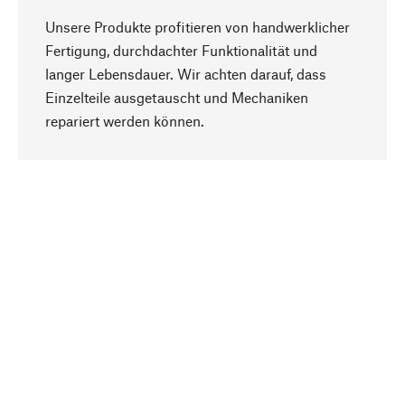
Unsere Produkte profitieren von handwerklicher
Fertigung, durchdachter Funktionalität und
langer Lebensdauer. Wir achten darauf, dass
Einzelteile ausgetauscht und Mechaniken
Nach oben
repariert werden können.
Bewusst
Nachhaltigkeit steht im Fokus unserer
Produktauswahl. Wir setzen auf natürliche
Inhaltsstoffe und Materialien, die gepflegt werden
können, sowie auf eine ressourcenschonende
und sozialverträgliche Produktion.