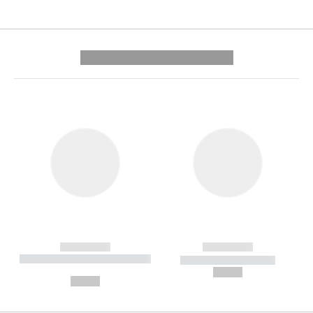
---------- --------------
------------
------------
----------- ----------- --------
----------- -----------
---
--,-- €
--,-- €