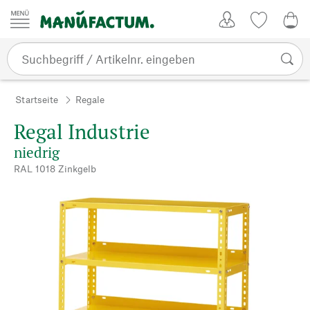
Zum Inhalt springen
Kundenkonto
Merkliste
0,0
Startseite
Regale
Regal Industrie
niedrig
RAL 1018 Zinkgelb