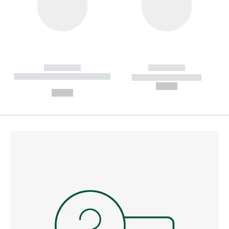
------------
------------
----------- ----------- --------
----------- -----------
---
--,-- €
--,-- €