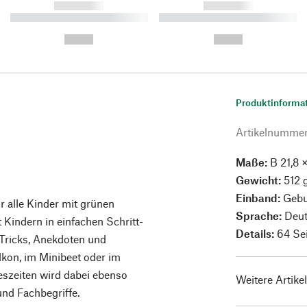
------------
------------
----------- ----------- ----------
----------- ----------- ----------
-
-
--,-- €
--,-- €
Produktinforma
Artikelnumme
Maße:
B 21,8 ×
Gewicht:
512 
Einband:
Gebu
r alle Kinder mit grünen
Sprache:
Deu
 Kindern in einfachen Schritt-
Details:
64 Se
 Tricks, Anekdoten und
lkon, im Minibeet oder im
eszeiten wird dabei ebenso
Weitere Artike
und Fachbegriffe.