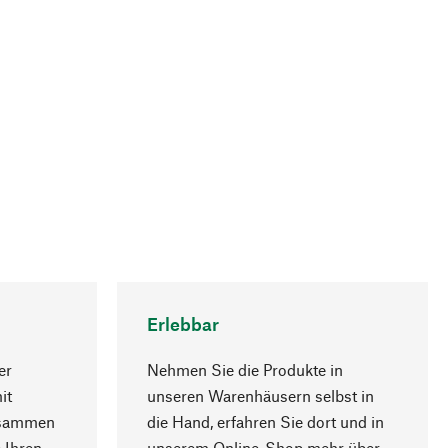
Erlebbar
er
Nehmen Sie die Produkte in
it
unseren Warenhäusern selbst in
usammen
die Hand, erfahren Sie dort und in
Nach oben
 Ihren
unserem Online-Shop mehr über