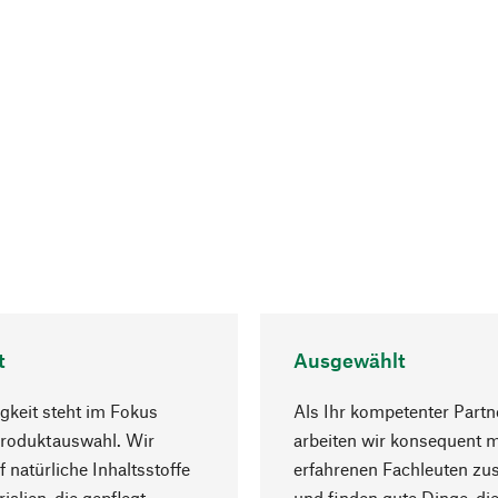
t
Ausgewählt
gkeit steht im Fokus
Als Ihr kompetenter Partn
Produktauswahl. Wir
arbeiten wir konsequent m
f natürliche Inhaltsstoffe
erfahrenen Fachleuten z
ialien, die gepflegt
und finden gute Dinge, die