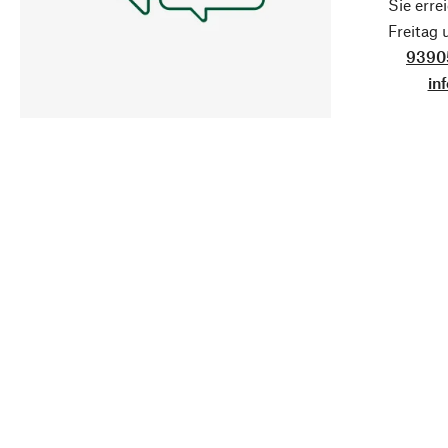
Sie erre
Freitag
9390
in