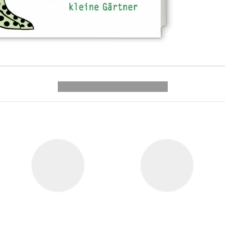
---------- --------------