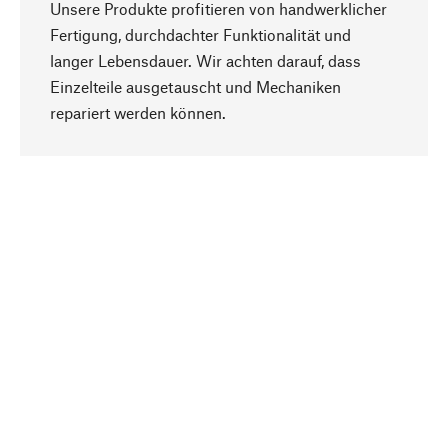
Unsere Produkte profitieren von handwerklicher
Fertigung, durchdachter Funktionalität und
langer Lebensdauer. Wir achten darauf, dass
Einzelteile ausgetauscht und Mechaniken
Nach oben
repariert werden können.
Bewusst
Nachhaltigkeit steht im Fokus unserer
Produktauswahl. Wir setzen auf natürliche
Inhaltsstoffe und Materialien, die gepflegt werden
können, sowie auf eine ressourcenschonende
und sozialverträgliche Produktion.