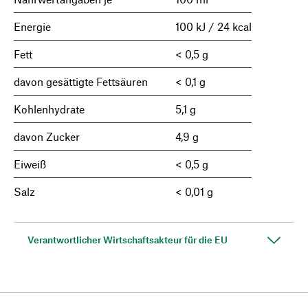
Energie
100 kJ / 24 kcal
Fett
< 0,5 g
davon gesättigte Fettsäuren
< 0,1 g
Kohlenhydrate
5,1 g
davon Zucker
4,9 g
Eiweiß
< 0,5 g
Salz
< 0,01 g
Verantwortlicher Wirtschaftsakteur für die EU