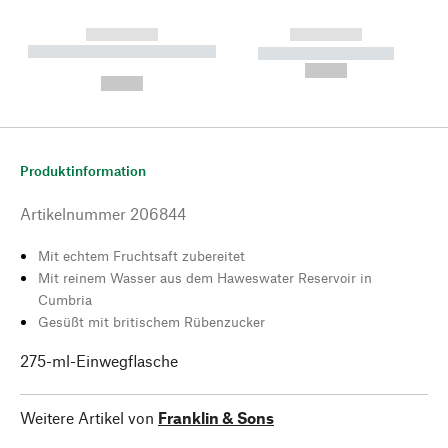
------------
------------
----------- ----------- --------
----------- -----------
---
--,-- €
--,-- €
Produktinformation
Artikelnummer
206844
Mit echtem Fruchtsaft zubereitet
Mit reinem Wasser aus dem Haweswater Reservoir in
Cumbria
Gesüßt mit britischem Rübenzucker
275-ml-Einwegflasche
Weitere Artikel von
Franklin & Sons