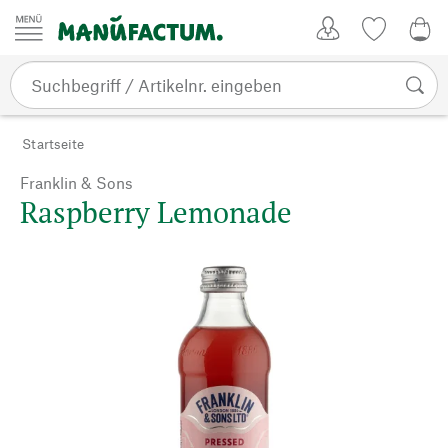
Zum Inhalt springen
Kundenkonto
Merkliste
0,0
Startseite
Franklin & Sons
Raspberry Lemonade