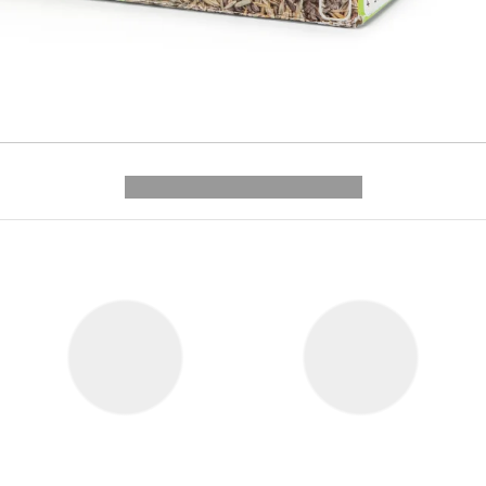
---------- --------------