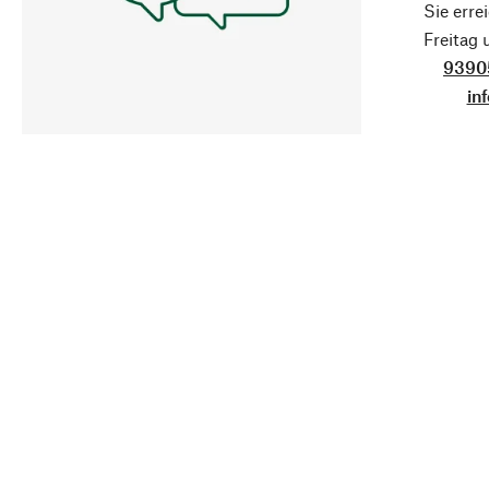
Sie erre
Freitag
9390
in