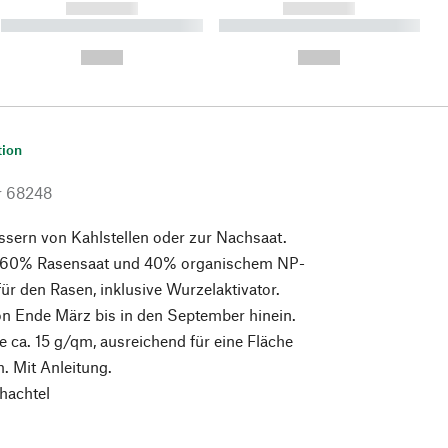
------------
------------
----------- ----------- ----------
----------- ----------- ----------
- -----------
-
--,-- €
--,-- €
tion
r
68248
sern von Kahlstellen oder zur Nachsaat.
 60% Rasensaat und 40% organischem NP-
für den Rasen, inklusive Wurzelaktivator.
 Ende März bis in den September hinein.
ca. 15 g/qm, ausreichend für eine Fläche
. Mit Anleitung.
hachtel