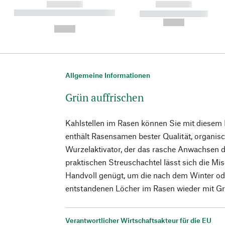
------------
------------
----------- ----------- ----------
----------- -----------
-
--,-- €
--,-- €
Allgemeine Informationen
Grün auffrischen
Kahlstellen im Rasen können Sie mit diesem
enthält Rasensamen bester Qualität, organi
Wurzelaktivator, der das rasche Anwachsen d
praktischen Streuschachtel lässt sich die Mi
Handvoll genügt, um die nach dem Winter ode
entstandenen Löcher im Rasen wieder mit Grü
Verantwortlicher Wirtschaftsakteur für die EU