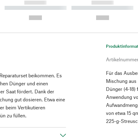
------------
------------
----------- ----------- ----------
----------- ----------- ----------
-
-
--,-- €
--,-- €
Produktinforma
Artikelnumme
Für das Ausbes
 Reparaturset beikommen. Es
Mischung aus
schen Dünger und einen
Dünger (4-18) 
er Saat fördert. Dank der
Anwendung von
schung gut dosieren. Etwa eine
Aufwandmenge 
r beim Vertikutieren
von etwa 15 qm
n zu füllen.
225-g-Streusc