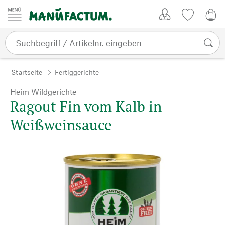
Zum Inhalt springen
Kundenkonto
Merkliste
0,0
Startseite
Fertiggerichte
Heim Wildgerichte
Ragout Fin vom Kalb in
Weißweinsauce