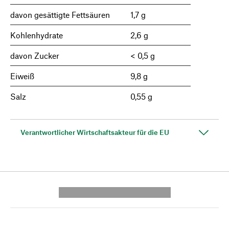
davon gesättigte Fettsäuren
1,7 g
Kohlenhydrate
2,6 g
davon Zucker
< 0,5 g
Eiweiß
9,8 g
Salz
0,55 g
Verantwortlicher Wirtschaftsakteur für die EU
---------- --------------