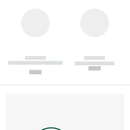
------------
------------
----------- ----------- --------
----------- -----------
---
--,-- €
--,-- €