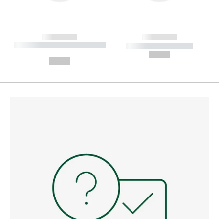
------------
------------
----------- ----------- --------
----------- -----------
---
--,-- €
--,-- €