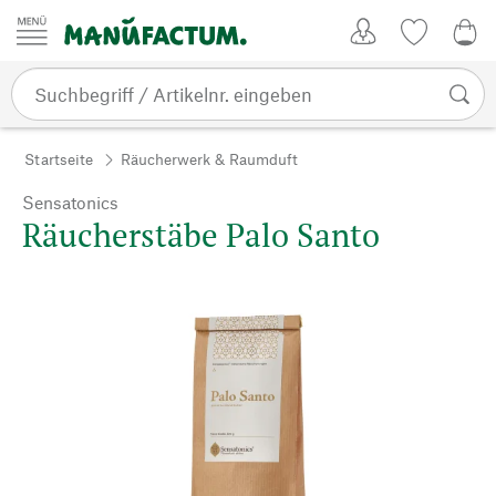
Zum Inhalt springen
Kundenkonto
Merkliste
0,0
Startseite
Räucherwerk & Raumduft
Sensatonics
Räucherstäbe Palo Santo