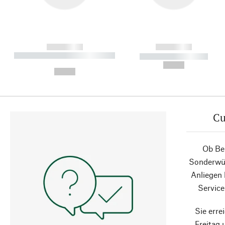
------------
------------
----------- ----------- ----------
----------- -----------
-
--,-- €
--,-- €
Cu
Ob Ber
Sonderwün
Anliegen
Service
Sie erre
Freitag