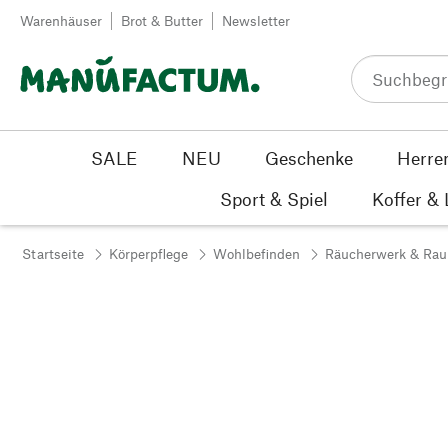
Zum Inhalt springen
Warenhäuser
Brot & Butter
Newsletter
SALE
NEU
Geschenke
Herre
Sport & Spiel
Koffer &
Startseite
Körperpflege
Wohlbefinden
Räucherwerk & Ra