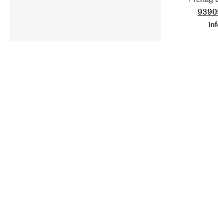
9390
in