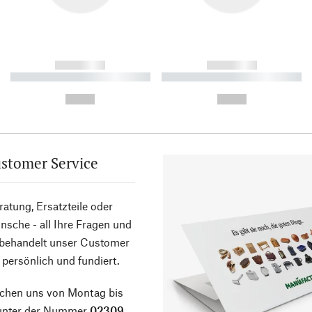
------------
------------
----------- ----------- ----------
----------- ----------- ----------
-
-
--,-- €
--,-- €
stomer Service
atung, Ersatzteile oder
sche - all Ihre Fragen und
 behandelt unser Customer
 persönlich und fundiert.
ichen uns von Montag bis
 unter der Nummer
02309