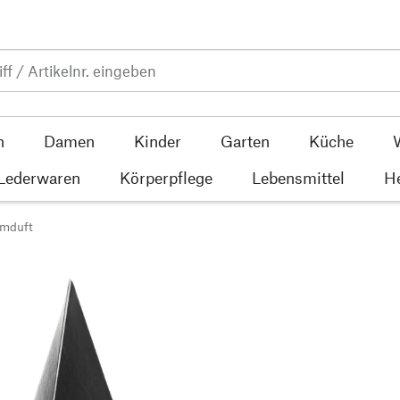
n
Damen
Kinder
Garten
Küche
 Lederwaren
Körperpflege
Lebensmittel
He
umduft