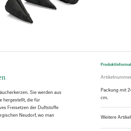
Produktinforma
en
Artikelnumme
Packung mit 24
äucherkerzen. Sie werden aus
cm.
hergestellt, die für
es Freisetzen der Duftstoffe
birgischen Neudorf, wo man
Weitere Artike