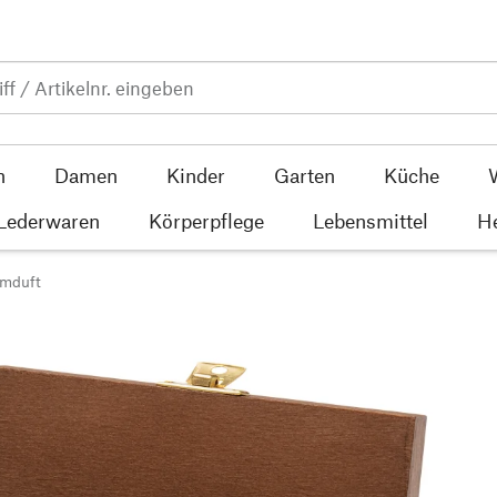
n
Damen
Kinder
Garten
Küche
 Lederwaren
Körperpflege
Lebensmittel
He
umduft