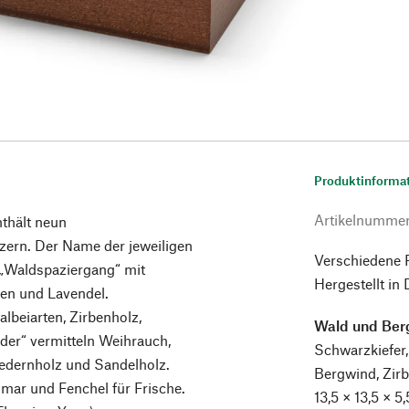
Produktinforma
Artikelnumme
thält neun
ern. Der Name der jeweiligen
Verschiedene 
 „Waldspaziergang“ mit
Hergestellt in
en und Lavendel.
albeiarten, Zirbenholz,
Wald und Ber
der“ vermitteln Weihrauch,
Schwarzkiefer,
Zedernholz und Sandelholz.
Bergwind, Zir
mar und Fenchel für Frische.
13,5 × 13,5 × 