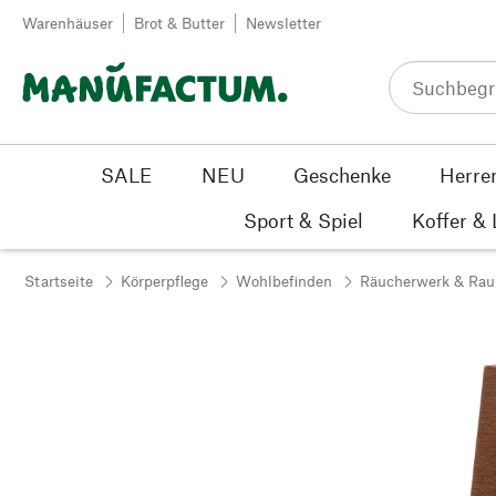
Zum Inhalt springen
Warenhäuser
Brot & Butter
Newsletter
SALE
NEU
Geschenke
Herre
Sport & Spiel
Koffer &
Startseite
Körperpflege
Wohlbefinden
Räucherwerk & Ra