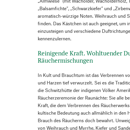
„Almwiese“ (mit Wacholder, Wacholderholz, 
„Balsamfichte“, „Schwarzkiefer“ und „Zirbe
aromatisch-würzige Noten. Weihrauch und Sty
finden. Das Kästchen ist auch geeignet, um i
einzusteigen und verschiedene Duftrichtung
kennenzulernen.
Reinigende Kraft. Wohltuender Du
Räuchermischungen
In Kult und Brauchtum ist das Verbrennen vo
und Harzen tief verwurzelt. Sei es die Tradit
die Schwitzhütte der indigenen Völker Ameri
Räucherzeremonie der Raunächte: Sie alle ber
Kraft, die dem Verbrennen des Räucherwerks 
kultische Bedeutung auch allmählich in den 
Brauch des Räucherns doch bewahrt. Unweige
von Weihrauch und Myrrhe, Kiefer und Sande