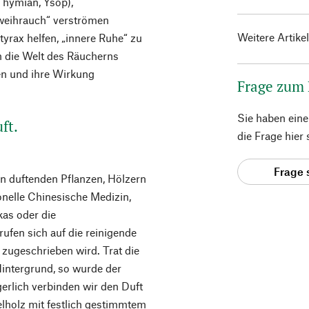
Thymian, Ysop),
nweihrauch“ verströmen
Weitere Artike
rax helfen, „innere Ruhe“ zu
n die Welt des Räucherns
en und ihre Wirkung
Frage zum
Sie haben ein
ft.
die Frage hier
Frage 
n duftenden Pflanzen, Hölzern
ionelle Chinesische Medizin,
kas oder die
ufen sich auf die reinigende
zugeschrieben wird. Trat die
Hintergrund, so wurde der
rlich verbinden wir den Duft
lholz mit festlich gestimmtem