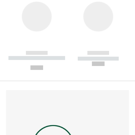
------------
------------
----------- ----------- --------
----------- -----------
---
--,-- €
--,-- €