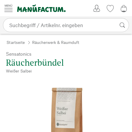
Zum Inhalt springen
Kundenkonto
Merkliste
0,0
Startseite
Räucherwerk & Raumduft
Sensatonics
Räucherbündel
Weißer Salbei