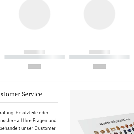
------------
------------
----------- ----------- ----------
----------- ----------- ----------
-
-
--,-- €
--,-- €
stomer Service
atung, Ersatzteile oder
sche - all Ihre Fragen und
 behandelt unser Customer