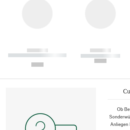
------------
------------
----------- ----------- ----------
----------- -----------
-
--,-- €
--,-- €
Cu
Ob Ber
Sonderwün
Anliegen