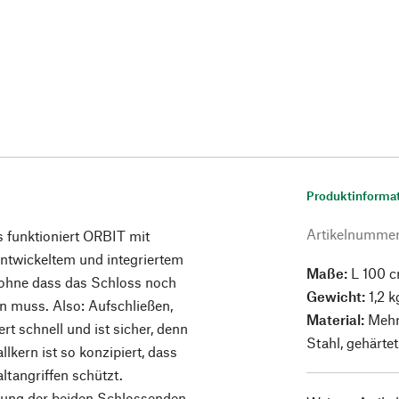
Produktinforma
Artikelnumme
s funktioniert ORBIT mit
entwickeltem und integriertem
Maße:
L 100 
 ohne dass das Schloss noch
Gewicht:
1,2 k
 muss. Also: Aufschließen,
Material:
Mehr
rt schnell und ist sicher, denn
Stahl, gehärtet
kern ist so konzipiert, dass
ltangriffen schützt.
lung der beiden Schlossenden