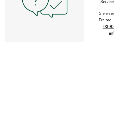
Service
Sie erre
Freitag
9390
in