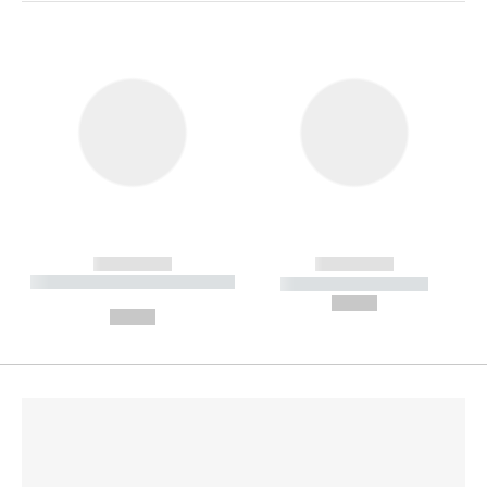
------------
------------
----------- ----------- --------
----------- -----------
---
--,-- €
--,-- €