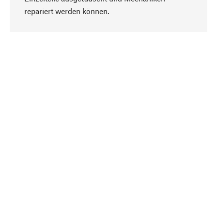
Nach oben
repariert werden können.
Bewusst
Nachhaltigkeit steht im Fokus unserer
Produktauswahl. Wir setzen auf natürliche
Inhaltsstoffe und Materialien, die gepflegt werden
können, sowie auf eine ressourcenschonende
und sozialverträgliche Produktion.
Ausgewählt
Als Ihr kompetenter Partner arbeiten wir