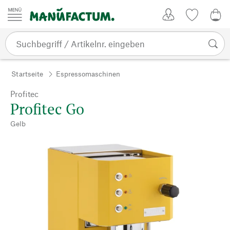
Zum Inhalt springen
Kundenkonto
Merkliste
0,0
Startseite
Espressomaschinen
Profitec
Profitec Go
Gelb