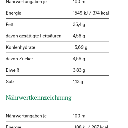
Nährwertangaben je
100 ml
Energie
1549 kJ / 374 kcal
Fett
35,4 g
davon gesättigte Fettsäuren
4,56 g
Kohlenhydrate
15,69 g
davon Zucker
4,56 g
Eiweiß
3,83 g
Salz
1,13 g
Nährwertkennzeichnung
Nährwertangaben je
100 ml
Energie
1188 kJ / 287 kcal