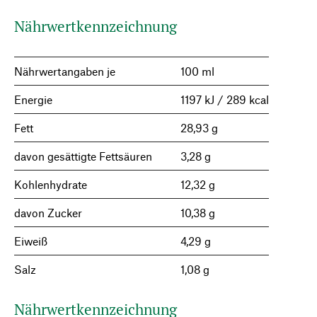
Nährwertkennzeichnung
Nährwertangaben je
100 ml
Energie
1197 kJ / 289 kcal
Fett
28,93 g
davon gesättigte Fettsäuren
3,28 g
Kohlenhydrate
12,32 g
davon Zucker
10,38 g
Eiweiß
4,29 g
Salz
1,08 g
Nährwertkennzeichnung