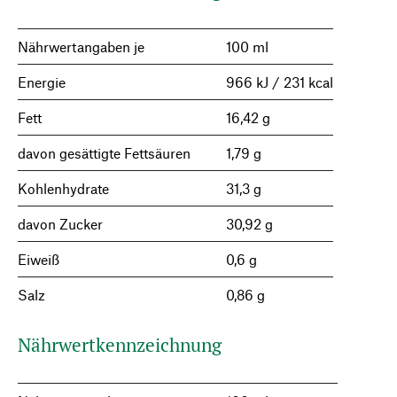
Nährwertangaben je
100 ml
Energie
966 kJ / 231 kcal
Fett
16,42 g
davon gesättigte Fettsäuren
1,79 g
Kohlenhydrate
31,3 g
davon Zucker
30,92 g
Eiweiß
0,6 g
Salz
0,86 g
Nährwertkennzeichnung