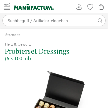
Zum Inhalt springen
Kundenkonto
Merkliste
0,0
Startseite
Herz & Gewürz
Probierset Dressings
(6 × 100 ml)