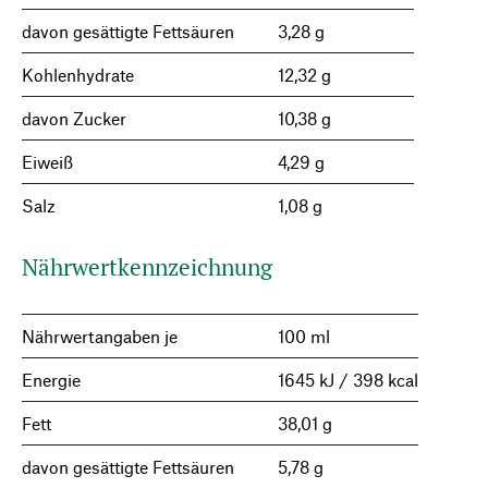
davon gesättigte Fettsäuren
3,28 g
Kohlenhydrate
12,32 g
davon Zucker
10,38 g
Eiweiß
4,29 g
Salz
1,08 g
Nährwertkennzeichnung
Nährwertangaben je
100 ml
Energie
1645 kJ / 398 kcal
Fett
38,01 g
davon gesättigte Fettsäuren
5,78 g