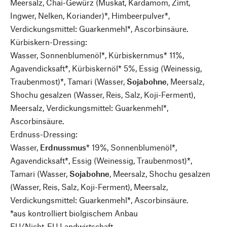
Meersalz, Chai-Gewürz (Muskat, Kardamom, Zimt,
Ingwer, Nelken, Koriander)*, Himbeerpulver*,
Verdickungsmittel: Guarkenmehl*, Ascorbinsäure.
Kürbiskern-Dressing:
Wasser, Sonnenblumenöl*, Kürbiskernmus* 11%,
Agavendicksaft*, Kürbiskernöl* 5%, Essig (Weinessig,
Traubenmost)*, Tamari (Wasser,
Sojabohne
, Meersalz,
Shochu gesalzen (Wasser, Reis, Salz, Koji-Ferment),
Meersalz, Verdickungsmittel: Guarkenmehl*,
Ascorbinsäure.
Erdnuss-Dressing:
Wasser,
Erdnussmus
* 19%, Sonnenblumenöl*,
Agavendicksaft*, Essig (Weinessig, Traubenmost)*,
Tamari (Wasser,
Sojabohne
, Meersalz, Shochu gesalzen
(Wasser, Reis, Salz, Koji-Ferment), Meersalz,
Verdickungsmittel: Guarkenmehl*, Ascorbinsäure.
*aus kontrolliert biolgischem Anbau
EU/Nicht-EU Landwirtschaft