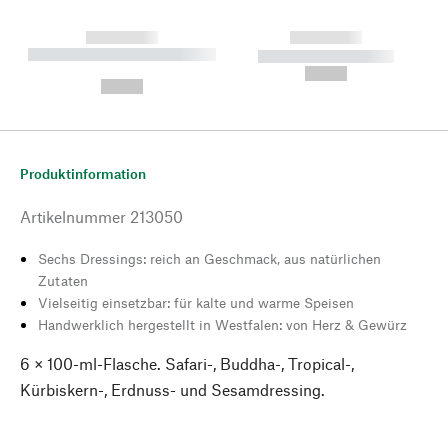
------------
------------
----------- ----------- --------
----------- -----------
---
--,-- €
--,-- €
Produktinformation
Artikelnummer
213050
Sechs Dressings: reich an Geschmack, aus natürlichen
Zutaten
Vielseitig einsetzbar: für kalte und warme Speisen
Handwerklich hergestellt in Westfalen: von Herz & Gewürz
6 × 100-ml-Flasche. Safari-, Buddha-, Tropical-,
Kürbiskern-, Erdnuss- und Sesamdressing.