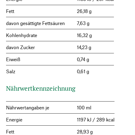
Fett
26,18 g
davon gesättigte Fettsäuren
7,63 g
Kohlenhydrate
16,32 g
davon Zucker
14,23 g
Eiweiß
0,74 g
Salz
0,61 g
Nährwertkennzeichnung
Nährwertangaben je
100 ml
Energie
1197 kJ / 289 kcal
Fett
28,93 g