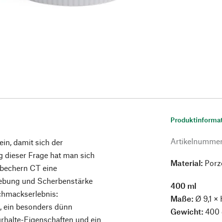
Produktinforma
Artikelnumme
in, damit sich der
 dieser Frage hat man sich
Material:
Porz
nbechern CT eine
ebung und Scherbenstärke
400 ml
chmackserlebnis:
Maße:
Ø 9,1 ×
, ein besonders dünn
Gewicht:
400 
rhalte-Eigenschaften und ein