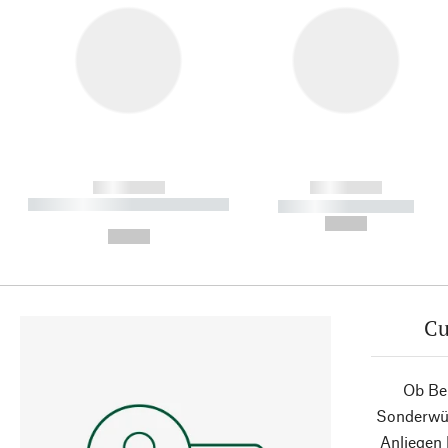
------------
------------
----------- ----------- ----------
----------- -----------
-
--,-- €
--,-- €
Cu
Ob Ber
Sonderwün
Anliegen