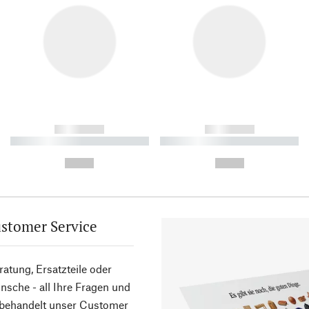
------------
------------
----------- ----------- ----------
----------- ----------- ----------
-
-
--,-- €
--,-- €
stomer Service
atung, Ersatzteile oder
sche - all Ihre Fragen und
 behandelt unser Customer