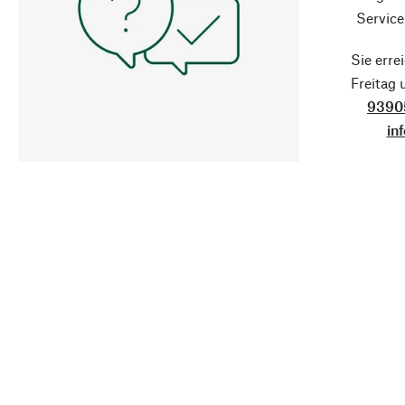
Service
Sie erre
Freitag
9390
in