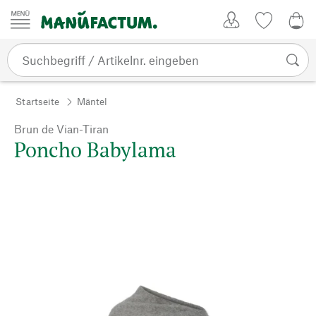
Zum Inhalt springen
Kundenkonto
Merkliste
0,0
Startseite
Mäntel
Brun de Vian-Tiran
Poncho Babylama