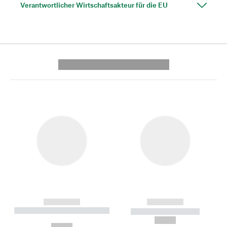
Verantwortlicher Wirtschaftsakteur für die EU
---------- --------------
------------
------------
----------- ----------- --------
----------- -----------
---
--,-- €
--,-- €