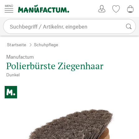
Zum Inhalt springen
Kundenkonto
Merkliste
0,0
Startseite
Schuhpflege
Manufactum
Polierbürste Ziegenhaar
Dunkel