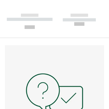
------------
------------
----------- ----------- --------
----------- -----------
---
--,-- €
--,-- €