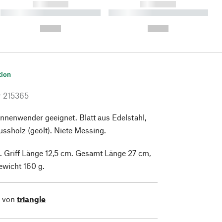
------------
------------
----------- ----------- ----------
----------- ----------- ----------
- -----------
-
--,-- €
--,-- €
tion
r
215365
nnenwender geeignet. Blatt aus Edelstahl,
ussholz (geölt). Niete Messing.
m. Griff Länge 12,5 cm. Gesamt Länge 27 cm,
ewicht 160 g.
l von
triangle