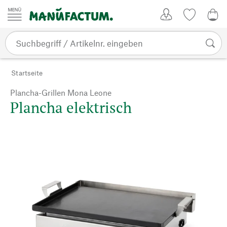
Zum Inhalt springen
Kundenkonto
Merkliste
0,0
Startseite
Plancha-Grillen Mona Leone
Plancha elektrisch