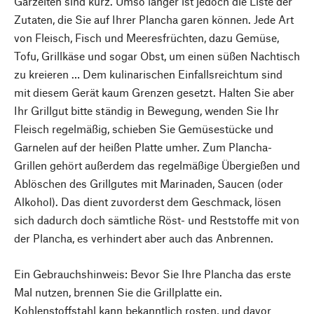
Garzeiten sind kurz. Umso länger ist jedoch die Liste der
Zutaten, die Sie auf Ihrer Plancha garen können. Jede Art
von Fleisch, Fisch und Meeresfrüchten, dazu Gemüse,
Tofu, Grillkäse und sogar Obst, um einen süßen Nachtisch
zu kreieren … Dem kulinarischen Einfallsreichtum sind
mit diesem Gerät kaum Grenzen gesetzt. Halten Sie aber
Ihr Grillgut bitte ständig in Bewegung, wenden Sie Ihr
Fleisch regelmäßig, schieben Sie Gemüsestücke und
Garnelen auf der heißen Platte umher. Zum Plancha-
Grillen gehört außerdem das regelmäßige Übergießen und
Ablöschen des Grillgutes mit Marinaden, Saucen (oder
Alkohol). Das dient zuvorderst dem Geschmack, lösen
sich dadurch doch sämtliche Röst- und Reststoffe mit von
der Plancha, es verhindert aber auch das Anbrennen.
Ein Gebrauchshinweis: Bevor Sie Ihre Plancha das erste
Mal nutzen, brennen Sie die Grillplatte ein.
Kohlenstoffstahl kann bekanntlich rosten, und davor