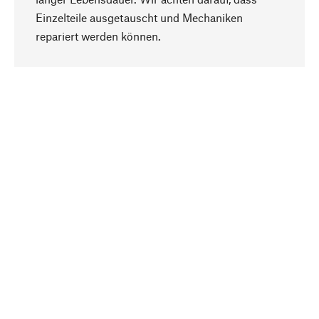
Einzelteile ausgetauscht und Mechaniken
Nach oben
repariert werden können.
Bewusst
Nachhaltigkeit steht im Fokus unserer
Produktauswahl. Wir setzen auf natürliche
Inhaltsstoffe und Materialien, die gepflegt werden
können, sowie auf eine ressourcenschonende
und sozialverträgliche Produktion.
Ausgewählt