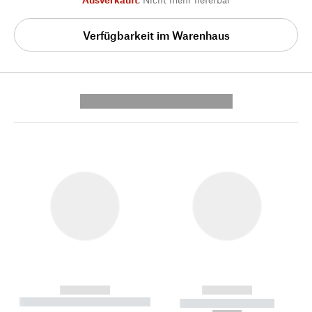
Verfügbarkeit im Warenhaus
---------- --------------
------------
------------
----------- ----------- --------
----------- -----------
---