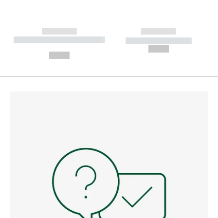
------------
------------
----------- ----------- --------
----------- -----------
---
--,-- €
--,-- €