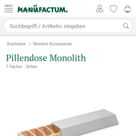
Zum Inhalt springen
Kundenkonto
Merkliste
0,0
Startseite
Weitere Accessoires
Pillendose Monolith
7 Fächer - Silber