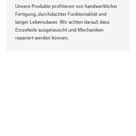
Unsere Produkte profitieren von handwerklicher
Fertigung, durchdachter Funktionalität und
langer Lebensdauer. Wir achten darauf, dass
Einzelteile ausgetauscht und Mechaniken
Nach oben
repariert werden können.
Bewusst
Nachhaltigkeit steht im Fokus unserer
Produktauswahl. Wir setzen auf natürliche
Inhaltsstoffe und Materialien, die gepflegt werden
können, sowie auf eine ressourcenschonende
und sozialverträgliche Produktion.