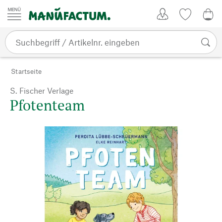
Zum Inhalt springen
Kundenkonto
Merkliste
0,0
Startseite
S. Fischer Verlage
Pfotenteam