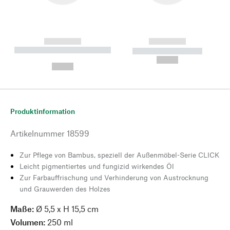
------------
------------
----------- ----------- --------
----------- -----------
---
--,-- €
--,-- €
Produktinformation
Artikelnummer
18599
Zur Pflege von Bambus, speziell der Außenmöbel-Serie CLICK
Leicht pigmentiertes und fungizid wirkendes Öl
Zur Farbauffrischung und Verhinderung von Austrocknung
und Grauwerden des Holzes
Maße:
Ø 5,5 x H 15,5 cm
Volumen:
250 ml