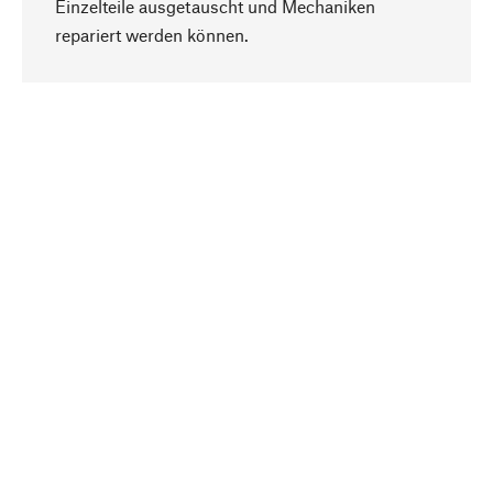
Einzelteile ausgetauscht und Mechaniken
Nach oben
repariert werden können.
Bewusst
Nachhaltigkeit steht im Fokus unserer
Produktauswahl. Wir setzen auf natürliche
Inhaltsstoffe und Materialien, die gepflegt werden
können, sowie auf eine ressourcenschonende
und sozialverträgliche Produktion.
Ausgewählt
Als Ihr kompetenter Partner arbeiten wir