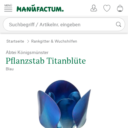
Zum Inhalt springen
Kundenkonto
Merkliste
0,0
Startseite
Rankgitter & Wuchshilfen
Abtei Königsmünster
Pflanzstab Titanblüte
Blau