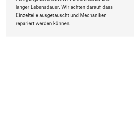
langer Lebensdauer. Wir achten darauf, dass
Einzelteile ausgetauscht und Mechaniken
Nach oben
repariert werden können.
Bewusst
Nachhaltigkeit steht im Fokus unserer
Produktauswahl. Wir setzen auf natürliche
Inhaltsstoffe und Materialien, die gepflegt werden
können, sowie auf eine ressourcenschonende
und sozialverträgliche Produktion.
Ausgewählt