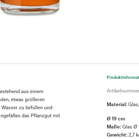
Produktinforma
Artikelnumme
bestehend aus einem
nden, etwas größeren
Material:
Glas,
t Wasser zu befüllen und
ongefäßes das Pflanzgut mit
Ø 19 cm
Maße:
Glas Ø 
Gewicht:
2,7 k