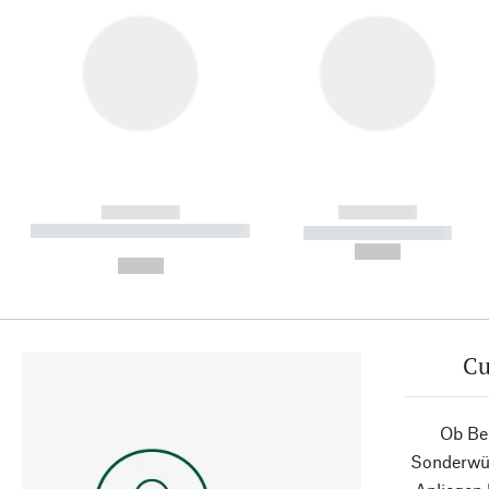
------------
------------
----------- ----------- ----------
----------- -----------
-
--,-- €
--,-- €
Cu
Ob Ber
Sonderwün