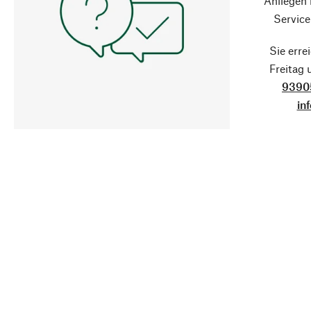
Anliegen
Service
Sie erre
Freitag
9390
in