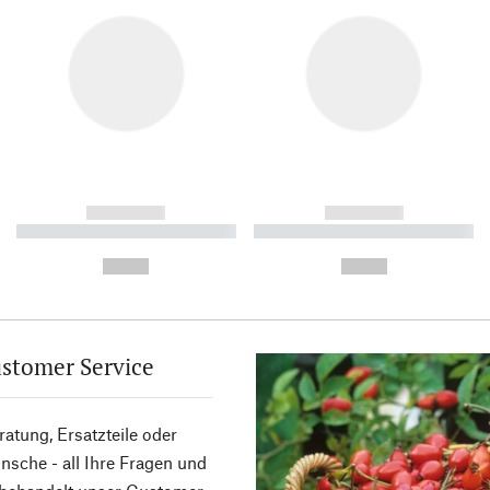
------------
------------
----------- ----------- ----------
----------- ----------- ----------
-
-
--,-- €
--,-- €
stomer Service
atung, Ersatzteile oder
sche - all Ihre Fragen und