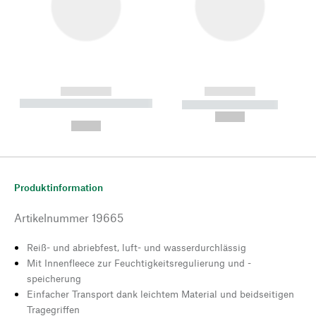
------------
------------
----------- ----------- --------
----------- -----------
---
--,-- €
--,-- €
Produktinformation
Artikelnummer
19665
Reiß- und abriebfest, luft- und wasserdurchlässig
Mit Innenfleece zur Feuchtigkeitsregulierung und -
speicherung
Einfacher Transport dank leichtem Material und beidseitigen
Tragegriffen