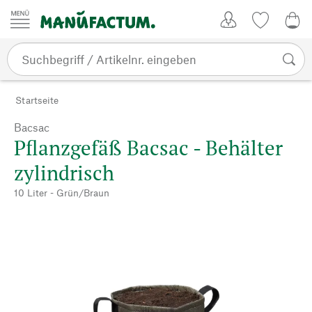
Zum Inhalt springen
Kundenkonto
Merkliste
0,0
Startseite
Bacsac
Pflanzgefäß Bacsac - Behälter
zylindrisch
10 Liter - Grün/Braun