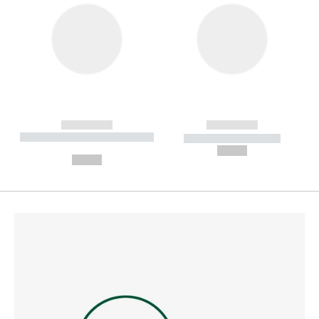
------------
------------
----------- ----------- --------
----------- -----------
---
--,-- €
--,-- €