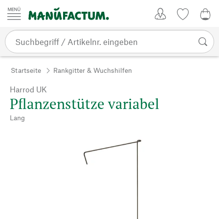
Zum Inhalt springen
Kundenkonto
Merkliste
0,0
Startseite
Rankgitter & Wuchshilfen
Harrod UK
Pflanzenstütze variabel
Lang