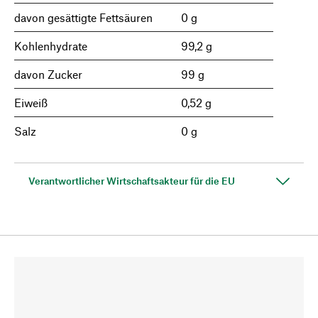
davon gesättigte Fettsäuren
0 g
Kohlenhydrate
99,2 g
davon Zucker
99 g
Eiweiß
0,52 g
Salz
0 g
Verantwortlicher Wirtschaftsakteur für die EU