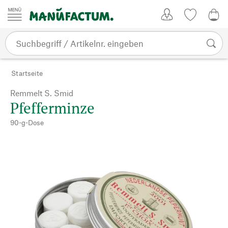
Zum Inhalt springen
Kundenkonto
Merkliste
0,0
Startseite
Remmelt S. Smid
Pfefferminze
90-g-Dose