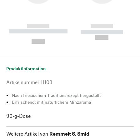
------------
------------
----------- ----------- --------
----------- -----------
---
--,-- €
--,-- €
Produktinformation
Artikelnummer
11103
Nach friesischem Traditionsrezept hergestellt
Erfrischend: mit natürlichem Minzaroma
90-g-Dose
Weitere Artikel von
Remmelt S. Smid