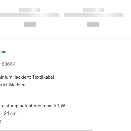
------------
------------
----------- ----------- ----------
----------- ----------- ----------
- -----------
-
--,-- €
--,-- €
tion
r
88664
nium, lackiert; Textilkabel
edel-Madsen
 Leistungsaufnahme: max. 60 W.
H 24 cm
g