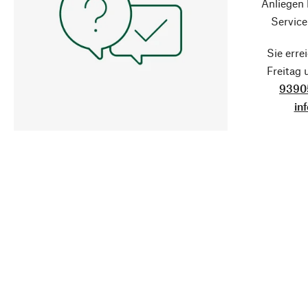
Anliegen
Service
Sie erre
Freitag
9390
in