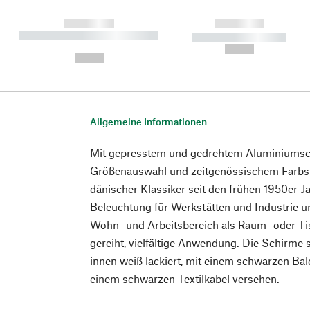
------------
------------
----------- ----------- ----------
----------- -----------
-
--,-- €
--,-- €
Allgemeine Informationen
Mit gepresstem und gedrehtem Aluminiumsch
Größenauswahl und zeitgenössischem Farb
dänischer Klassiker seit den frühen 1950er-Ja
Beleuchtung für Werkstätten und Industrie u
Wohn- und Arbeitsbereich als Raum- oder Ti
gereiht, vielfältige Anwendung. Die Schirme 
innen weiß lackiert, mit einem schwarzen B
einem schwarzen Textilkabel versehen.