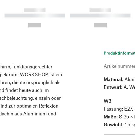
------------
------------
----------- ----------- ----------
----------- ----------- ----------
-
-
--,-- €
--,-- €
Produktinforma
Artikelnumme
irm, funktionsgerechter
spektrum: WORKSHOP ist ein
Material:
Alumi
hren, diente ursprünglich als
Entwurf:
A. W
nd findet heute auch im
schbeleuchtung, einzeln oder
W3
sind zur optimalen Reflexion
Fassung: E27.
aldachin aus Aluminium und
Maße:
Ø 35 × 
Gewicht:
1,5 k