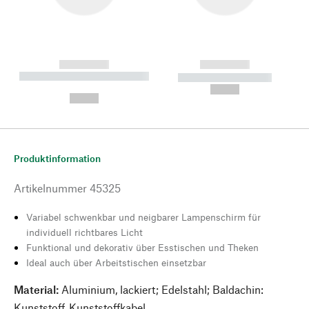
------------
------------
----------- ----------- --------
----------- -----------
---
--,-- €
--,-- €
Produktinformation
Artikelnummer
45325
Variabel schwenkbar und neigbarer Lampenschirm für
individuell richtbares Licht
Funktional und dekorativ über Esstischen und Theken
Ideal auch über Arbeitstischen einsetzbar
Material:
Aluminium, lackiert; Edelstahl; Baldachin:
Kunststoff, Kunststoffkabel